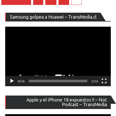
de
entradas
Re
Samsung golpea a Huawei – TransMedia.cl
de
ví
00:00
12:51
Re
Apple y el iPhone 18 expuestos !! – Not
de
Podcast – TransMedia
ví