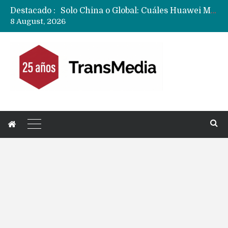
Solo China o Global: Cuáles Huawei MateBook, MatePad y Nova llegarán a Europa y LATAM?
Destacado :
Data Centers de Huawei en Chile, México, Brasil,Perú y Argentina podrían verse afectados por arremetida de EE.UU
8 August, 2026
Fabricantes suben precios de teléfonos y ganan más dinero en un mercado donde Xiaomi alerta por no mejorar ventas