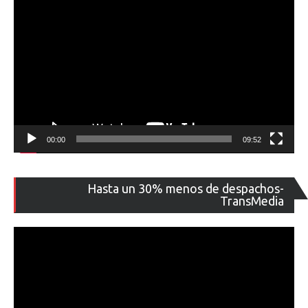
00:00
09:52
Re
Hasta un 30% menos de despachos-
de
TransMedia
ví