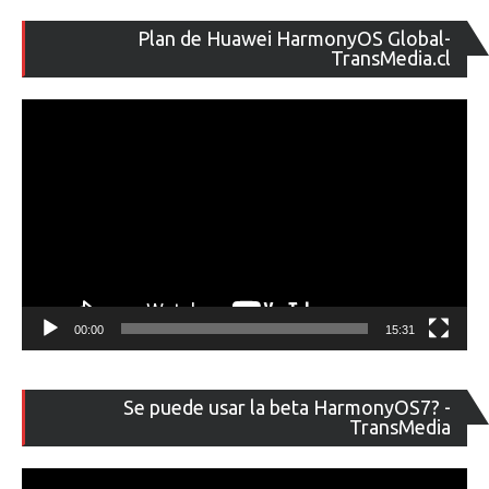
Re
Plan de Huawei HarmonyOS Global-
de
TransMedia.cl
ví
00:00
15:31
Re
Se puede usar la beta HarmonyOS7? -
de
TransMedia
ví