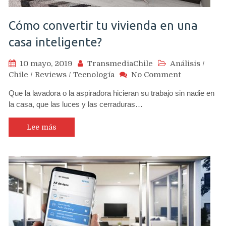
Cómo convertir tu vivienda en una
casa inteligente?
10 mayo, 2019
TransmediaChile
Análisis
/
on
Chile
/
Reviews
/
Tecnología
No Comment
Cómo
Que la lavadora o la aspiradora hicieran su trabajo sin nadie en
convertir
la casa, que las luces y las cerraduras…
tu
vivienda
en
Lee más
una
casa
inteligente