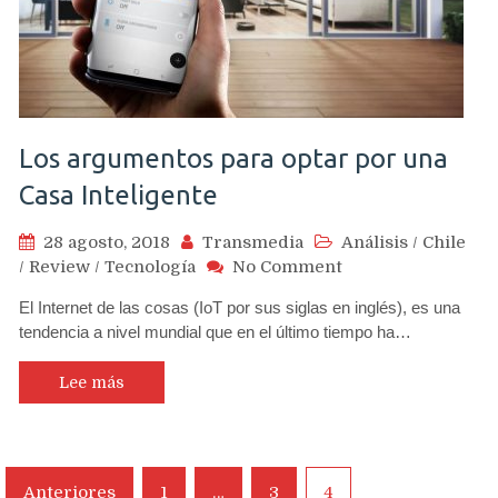
Los argumentos para optar por una
Casa Inteligente
28 agosto, 2018
Transmedia
Análisis
/
Chile
on
/
Review
/
Tecnología
No Comment
Los
El Internet de las cosas (IoT por sus siglas en inglés), es una
argumentos
tendencia a nivel mundial que en el último tiempo ha…
para
optar
por
Lee más
una
Casa
Inteligente
Navegación
Anteriores
1
…
3
4