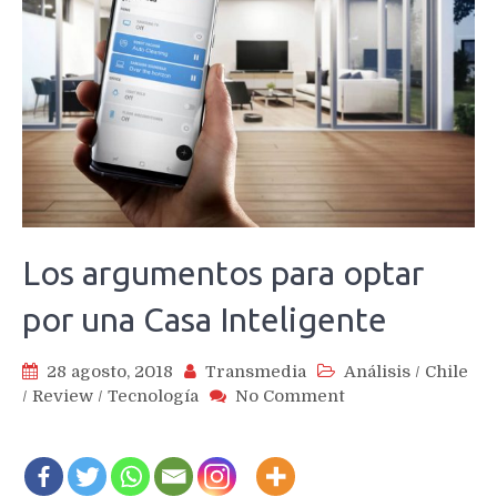
Los argumentos para optar
por una Casa Inteligente
28 agosto, 2018
Transmedia
Análisis
/
Chile
on
/
Review
/
Tecnología
No Comment
Los
argumentos
para
optar