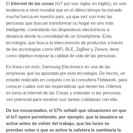
El
Internet de las cosas
(
IoT
por sus siglas en inglés), es una
por
una
tendencia a nivel mundial que en el último tiempo ha tomado
Casa
mucha fuerza en nuestro país, ya que vez son más las
Inteligente
personas que buscan transformar su hogar en uno más
inteligente, controlando los dispositivos electrónicos a
distancia desde la comodidad de un Smartphone. Esta
tecnología, que busca la interconexión de productos a través
de las tecnologías como WiFi, BLE, ZigBee y Zwave, tiene
como objetivo mejorar la calidad de vida de las personas.
En línea con esto, Samsung Electronics
es una de las
empresas que ha apostado por esta tecnología. De hecho, un
estudio realizado en conjunto con la consultora Fieldwork, para
conocer cuáles son las expectativas que tienen los chilenos
en torno al Internet de las Cosas y entender si las personas
ven potencial para resolver sus tareas cotidianas con ella.
De los encuestados, el 57% señaló que situaciones en que
el IoT opere permitiendo, por ejemplo, que la lavadora se
active antes de volver del trabajo, que las luces se
prendan solas o que se active la cafetera le cambiaría la