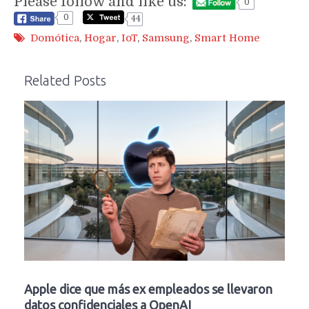
Please follow and like us:
0
0
44
Domótica
,
Hogar
,
IoT
,
Samsung
,
Smart Home
Related Posts
Apple dice que más ex empleados se llevaron
datos confidenciales a OpenAI