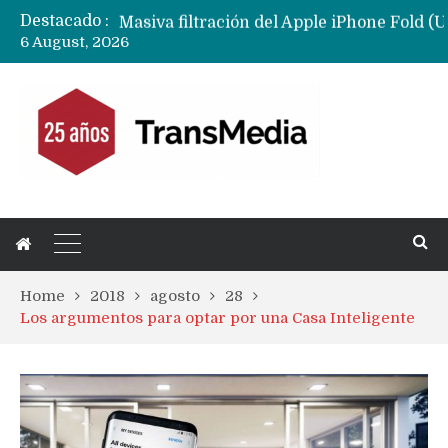
Destacado :
Masiva filtración del Apple iPhone Fold (Ultra) con todas sus características, precios y opciones
6 August, 2026
Ecosistema Apple: cómo elegir el iPhone según tu uso
Nuevas filtraciones del Mate 90 Pro Max apuntan a potenciar las cámaras y pantalla OLED doble capa
Google acaba definitivamente el truco para pagar con NFC en celulares Xiaomi, Oppo, Vivo y Huawei con ROM china
Apple dice que más ex empleados se llevaron datos confidenciales a OpenAI
Home
2018
agosto
28
Los argumentos para optar por una Casa Inteligente