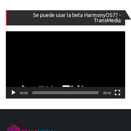
Re
Se puede usar la beta HarmonyOS7? -
de
TransMedia
ví
00:00
09:42