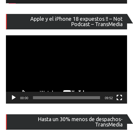
Re
Apple y el iPhone 18 expuestos !! – Not
de
Podcast – TransMedia
ví
00:00
09:52
Re
Hasta un 30% menos de despachos-
de
TransMedia
ví