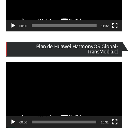
00:00
11:32
Re
Plan de Huawei HarmonyOS Global-
de
TransMedia.cl
ví
00:00
15:31