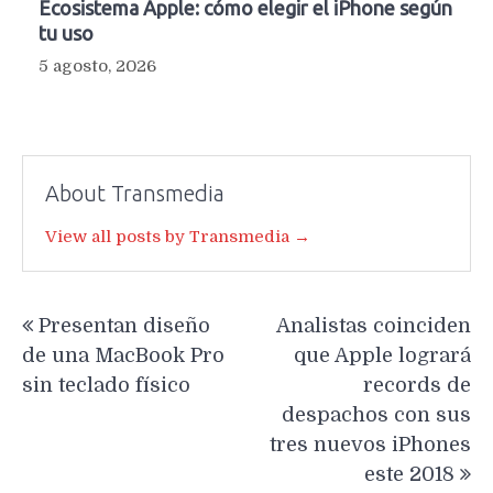
Ecosistema Apple: cómo elegir el iPhone según
tu uso
5 agosto, 2026
About Transmedia
View all posts by Transmedia →
Navegación
Presentan diseño
Analistas coinciden
de
de una MacBook Pro
que Apple logrará
entradas
sin teclado físico
records de
despachos con sus
tres nuevos iPhones
este 2018