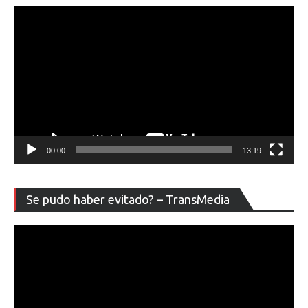
00:00
13:19
Re
Se pudo haber evitado? – TransMedia
de
ví