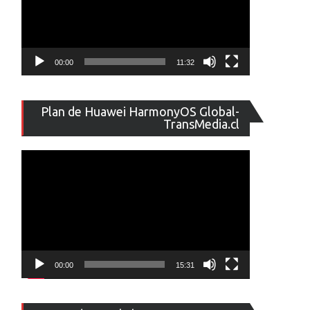
00:00
11:32
Reproducto
Plan de Huawei HarmonyOS Global-
de
TransMedia.cl
vídeo
00:00
15:31
Reproducto