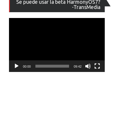
Se puede usar la beta HarmonyOS7?
de
-TransMedia
vídeo
00:00
09:42