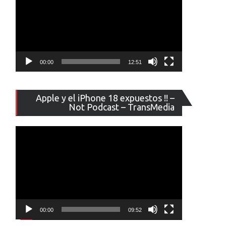
00:00
12:51
Reproducto
Apple y el iPhone 18 expuestos !! –
de
Not Podcast – TransMedia
vídeo
00:00
09:52