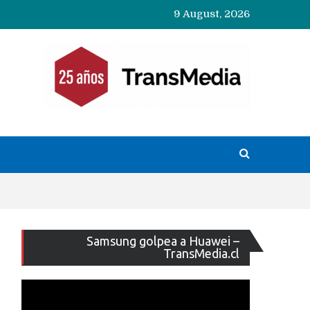
9 August, 2026
Reproducto
Samsung golpea a Huawei –
de
TransMedia.cl
vídeo