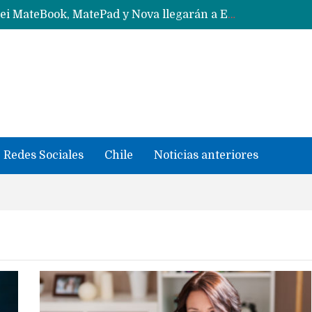
Solo China o Global: Cuáles Huawei MateBook, MatePad y Nova llegarán a Europa y LATAM?
Data Centers de Huawei en Chile, México, Brasil,Perú y Argentina podrían verse afectados por arremetida de EE.UU
Fabricantes suben precios de teléfonos y ganan más dinero en un mercado donde Xiaomi alerta por no mejorar ventas
Redes Sociales
Chile
Noticias anteriores