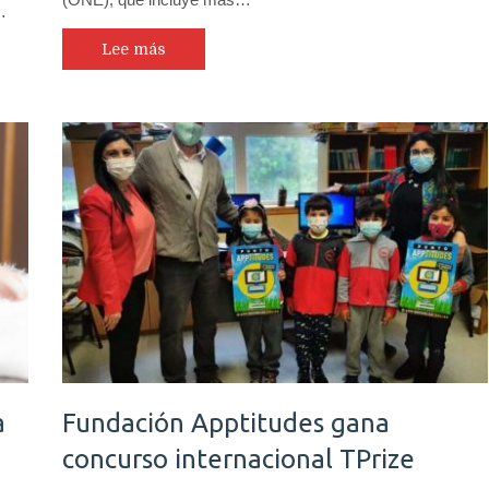
…
Lee más
a
Fundación Apptitudes gana
concurso internacional TPrize