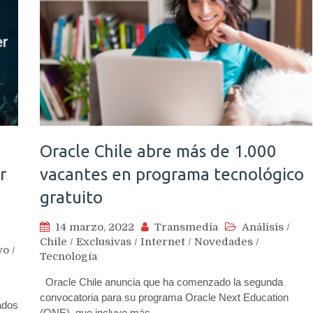
Oracle Chile abre más de 1.000
r
vacantes en programa tecnológico
gratuito
14 marzo, 2022
Transmedia
Análisis
/
Chile
/
Exclusivas
/
Internet
/
Novedades
/
vo
/
Tecnología
Oracle Chile anuncia que ha comenzado la segunda
convocatoria para su programa Oracle Next Education
ados
(ONE), que incluye más…