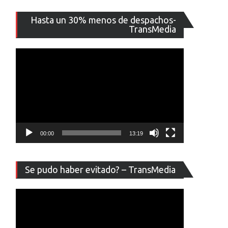
Reproducto
Hasta un 30% menos de despachos-
de
TransMedia
vídeo
00:00
13:19
Reproducto
Se pudo haber evitado? – TransMedia
de
vídeo