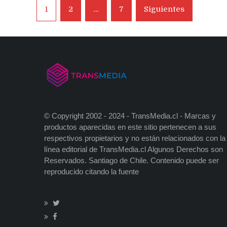
Navegación
1
2
…
7
Siguientes
de
entradas
© Copyright 2002 - 2024 - TransMedia.cl - Marcas y
productos aparecidas en este sitio pertenecen a sus
respectivos propietarios y no están relacionados con la
línea editorial de TransMedia.cl Algunos Derechos son
Reservados. Santiago de Chile. Contenido puede ser
reproducido citando la fuente