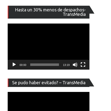
Reproducto
Hasta un 30% menos de despachos-
de
TransMedia
vídeo
00:00
13:19
Reproducto
Se pudo haber evitado? – TransMedia
de
vídeo