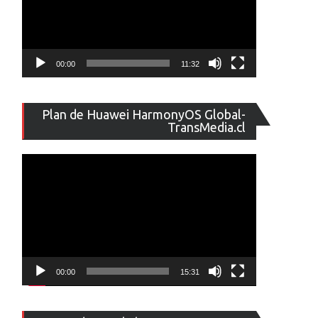
00:00
11:32
Reproducto
Plan de Huawei HarmonyOS Global-
de
TransMedia.cl
vídeo
00:00
15:31
Reproducto