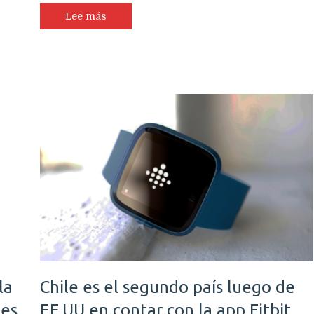
Lee más
la
Chile es el segundo país luego de
nes
EE.UU en contar con la app Fitbit