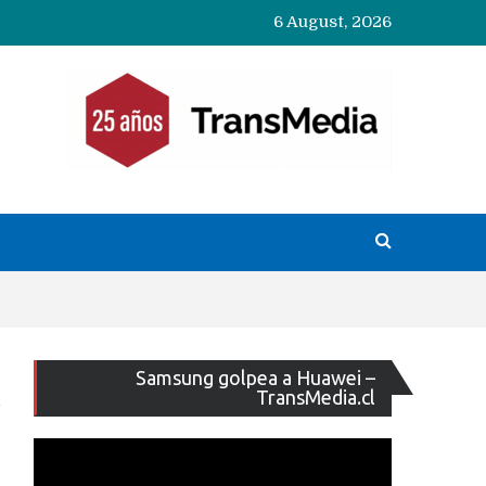
6 August, 2026
Reproducto
Samsung golpea a Huawei –
de
TransMedia.cl
vídeo