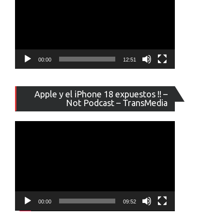
00:00
12:51
Reproducto
Apple y el iPhone 18 expuestos !! –
de
Not Podcast – TransMedia
vídeo
00:00
09:52