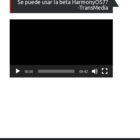
Se puede usar la beta HarmonyOS7?
de
-TransMedia
vídeo
00:00
09:42