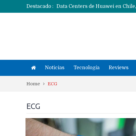
Destacado :
Ecosistema Apple: cómo elegir el
Apple dice que más ex empleados 
Noticias
Tecnología
Reviews
Home
ECG
ECG