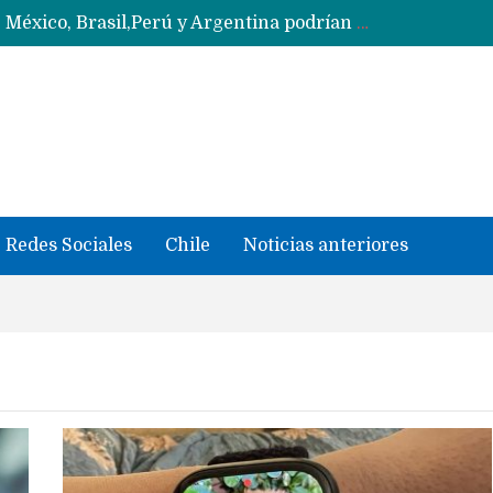
Data Centers de Huawei en Chile, México, Brasil,Perú y Argentina podrían verse afectados por arremetida de EE.UU
Ahora Honor copia diseño de los anillos traseros con pantalla del fabricante Oppo
Masiva filtración del Apple iPhone Fold (Ultra) con todas sus características, precios y opciones
 iPhone según tu uso
Nuevas filtraciones del Mate 90 Pro Max apuntan a potenciar las cámaras y pantalla OLED doble capa
Google acaba definitivamente el truco para pagar con NFC en celulares Xiaomi, Oppo, Vivo y Huawei con ROM china
se llevaron datos confidenciales a OpenAI
Redes Sociales
Chile
Noticias anteriores