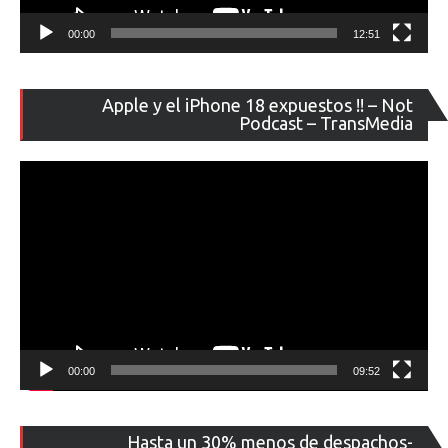
00:00
12:51
Re
Apple y el iPhone 18 expuestos !! – Not
de
Podcast – TransMedia
ví
00:00
09:52
Re
Hasta un 30% menos de despachos-