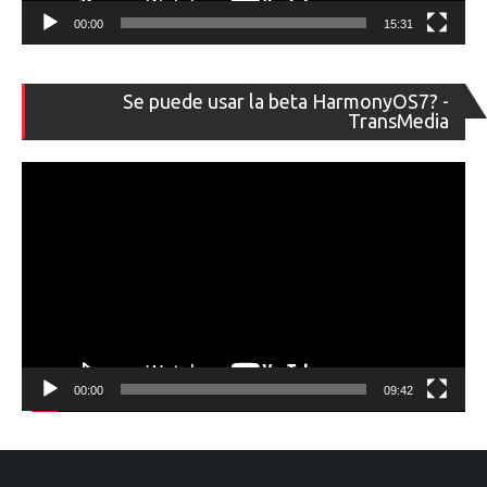
00:00
15:31
Re
Se puede usar la beta HarmonyOS7? -
de
TransMedia
ví
00:00
09:42