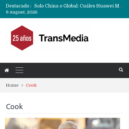
Destacado :
Data Centers de Huawei en Chile, México, Brasil,Perú y Argentina podrían verse afectados por arremetida de EE.UU
9 August, 2026
Fabricantes suben precios de teléfonos y ganan más dinero en un mercado donde Xiaomi alerta por no mejorar ventas
Home
Cook
Cook