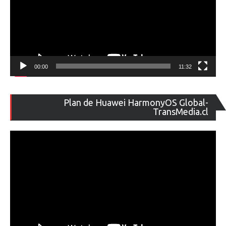
00:00
11:32
Re
Plan de Huawei HarmonyOS Global-
de
TransMedia.cl
ví