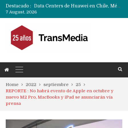
Destacado :
Data Centers de Huawei en Chile, México, Brasil,Perú y Argentina podrían verse afectados por arremetida de EE.UU
7 August, 2026
Fabricantes suben precios de teléfonos y ganan más dinero en un mercado donde Xiaomi alerta por no mejorar ventas
Home
2022
septiembre
25
REPORTE : No habrá evento de Apple en octubre y
nuevo M2 Pro, MacBooks y iPad se anunciarán vía
prensa