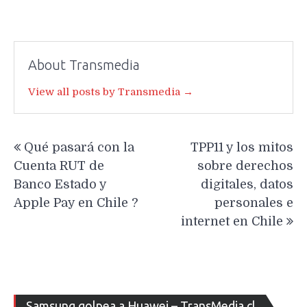
About Transmedia
View all posts by Transmedia →
Navegación
Qué pasará con la
TPP11 y los mitos
de
Cuenta RUT de
sobre derechos
entradas
Banco Estado y
digitales, datos
Apple Pay en Chile ?
personales e
internet en Chile
Re
Samsung golpea a Huawei – TransMedia.cl