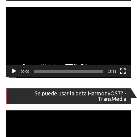
ví
00:00
15:31
Re
Se puede usar la beta HarmonyOS7? -
de
TransMedia
ví