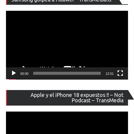
de
ví
00:00
12:51
Re
Apple y el iPhone 18 expuestos !! – Not
de
Podcast – TransMedia
ví