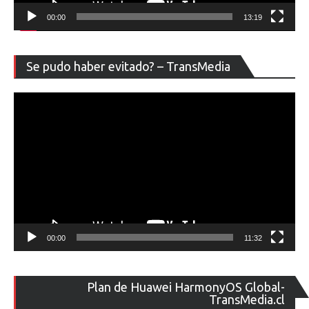
00:00
13:19
Re
Se pudo haber evitado? – TransMedia
de
ví
00:00
11:32
Re
Plan de Huawei HarmonyOS Global-
de
TransMedia.cl