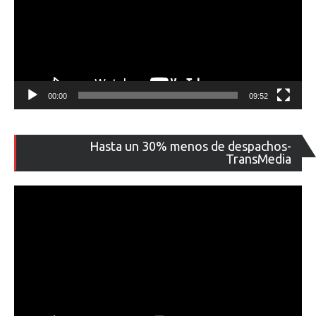
00:00
09:52
Re
Hasta un 30% menos de despachos-
de
TransMedia
ví