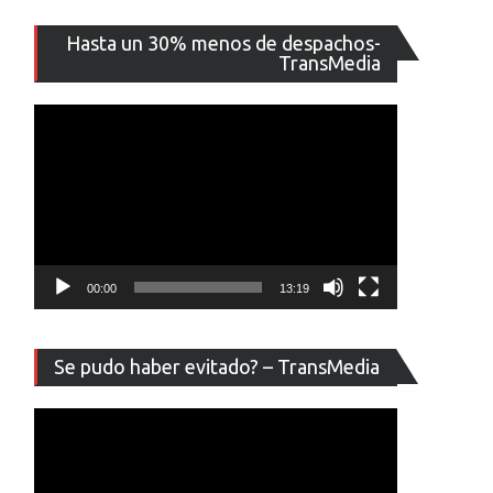
Reproducto
Hasta un 30% menos de despachos-
de
TransMedia
vídeo
/
00:00
13:19
Reproducto
Se pudo haber evitado? – TransMedia
de
vídeo