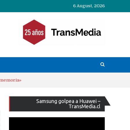
6 August, 2026
e memoria»
Reproducto
Samsung golpea a Huawei –
de
TransMedia.cl
vídeo