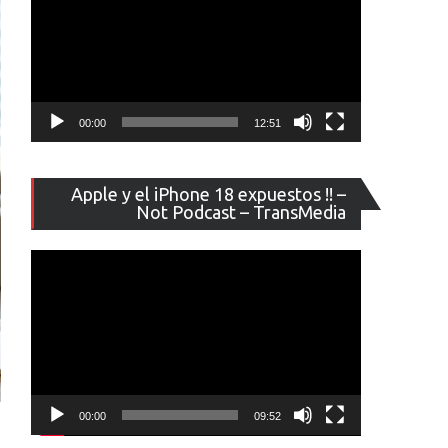
00:00
12:51
Reproducto
Apple y el iPhone 18 expuestos !! –
de
Not Podcast – TransMedia
vídeo
00:00
09:52