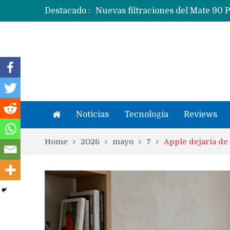
Destacado :
Apple dice que más ex empleados 
Noticias
Tecnología
Reviews
Home
2026
mayo
7
Apple dejaría de