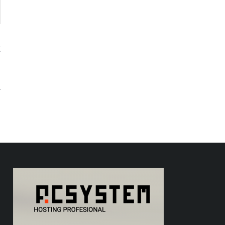
t
s
s