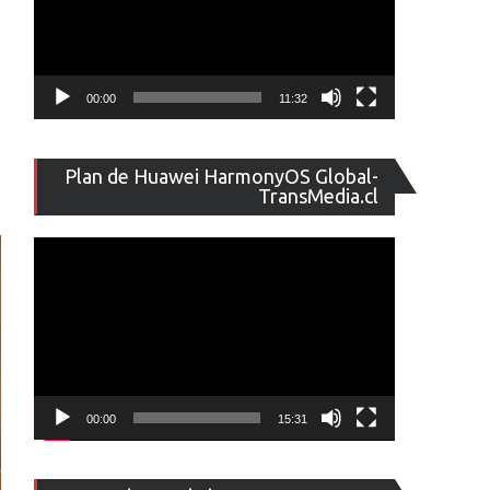
00:00
11:32
Reproducto
Plan de Huawei HarmonyOS Global-
de
TransMedia.cl
vídeo
00:00
15:31
Reproducto