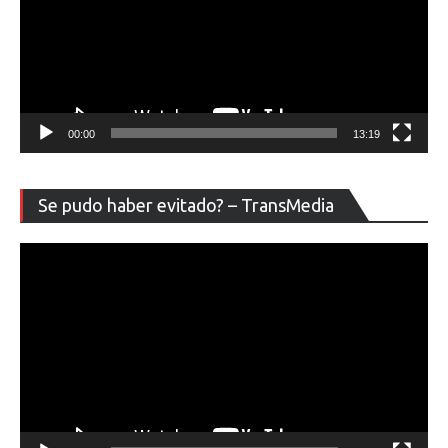
00:00
13:19
Re
Se pudo haber evitado? – TransMedia
de
ví