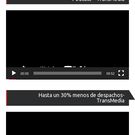
ví
00:00
09:52
Re
Hasta un 30% menos de despachos-
de
TransMedia
ví