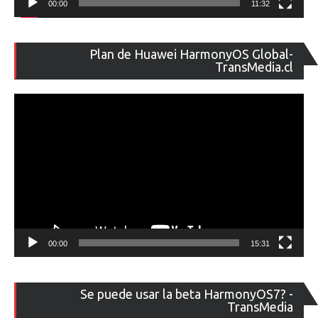
00:00
11:32
Re
Plan de Huawei HarmonyOS Global-
de
TransMedia.cl
ví
00:00
15:31
Re
Se puede usar la beta HarmonyOS7? -
de
TransMedia