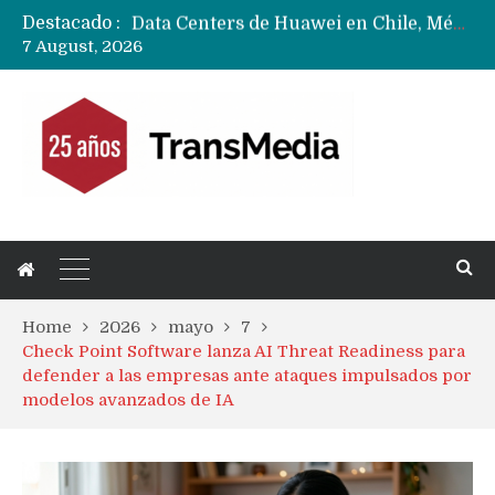
Destacado :
Data Centers de Huawei en Chile, México, Brasil,Perú y Argentina podrían verse afectados por arremetida de EE.UU
7 August, 2026
Fabricantes suben precios de teléfonos y ganan más dinero en un mercado donde Xiaomi alerta por no mejorar ventas
Home
2026
mayo
7
Check Point Software lanza AI Threat Readiness para
defender a las empresas ante ataques impulsados por
modelos avanzados de IA