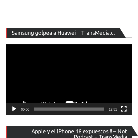
Re
Samsung golpea a Huawei – TransMedia.cl
de
ví
00:00
12:51
Re
Apple y el iPhone 18 expuestos !! – Not
de
Podcast – TransMedia