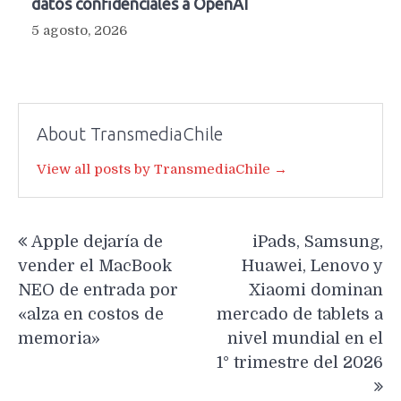
datos confidenciales a OpenAI
5 agosto, 2026
About TransmediaChile
View all posts by TransmediaChile →
Navegación
Apple dejaría de
iPads, Samsung,
de
vender el MacBook
Huawei, Lenovo y
entradas
NEO de entrada por
Xiaomi dominan
«alza en costos de
mercado de tablets a
memoria»
nivel mundial en el
1° trimestre del 2026