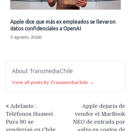
Apple dice que más ex empleados se llevaron
datos confidenciales a OpenAI
5 agosto, 2026
About TransmediaChile
View all posts by TransmediaChile →
Navegación
Adelanto :
Apple dejaría de
de
Teléfonos Huawei
vender el MacBook
entradas
Pura 90 se
NEO de entrada por
venderían en Chile,
«alza en costos de