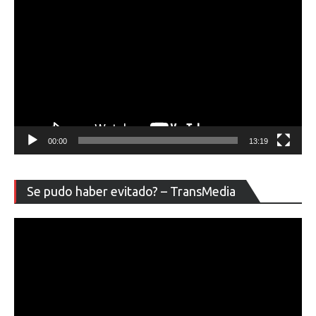
00:00
13:19
Re
Se pudo haber evitado? – TransMedia
de
ví