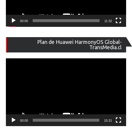
00:00
11:32
Re
Plan de Huawei HarmonyOS Global-
de
TransMedia.cl
ví
00:00
15:31