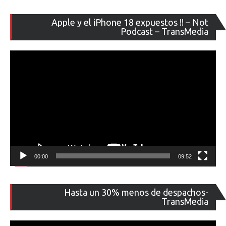
Re
Apple y el iPhone 18 expuestos !! – Not
de
Podcast – TransMedia
ví
00:00
09:52
Re
Hasta un 30% menos de despachos-
de
TransMedia
ví