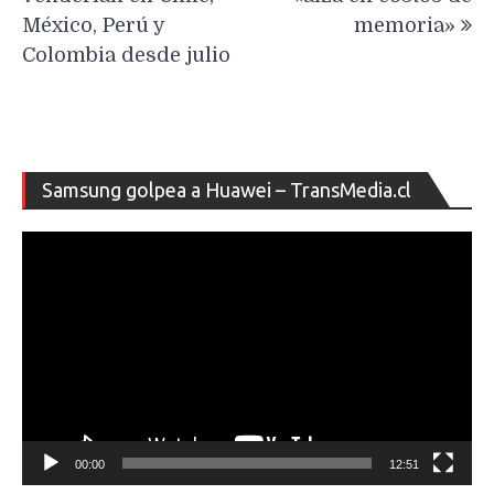
México, Perú y
memoria»
Colombia desde julio
Re
Samsung golpea a Huawei – TransMedia.cl
de
ví
00:00
12:51