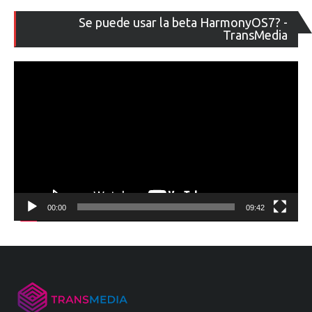
Re
Se puede usar la beta HarmonyOS7? -
de
TransMedia
ví
00:00
09:42