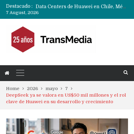
Destacado :
Data Centers de Huawei en Chile, México, Brasil,Perú y Argentina podrían verse afectados por arremetida de EE.UU
7 August, 2026
Fabricantes suben precios de teléfonos y ganan más dinero en un mercado donde Xiaomi alerta por no mejorar ventas
Home
2026
mayo
7
DeepSeek ya se valora en US$50 mil millones y el rol
clave de Huawei en su desarrollo y crecimiento