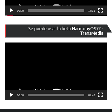
00:00
15:31
Re
Se puede usar la beta HarmonyOS7? -
de
TransMedia
ví
00:00
09:42