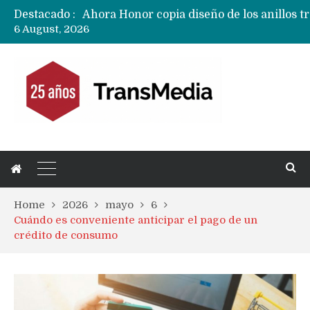
Destacado :
6 August, 2026
Ecosistema Apple: cómo elegir el iPhone 
Home
2026
mayo
6
Cuándo es conveniente anticipar el pago de un
crédito de consumo