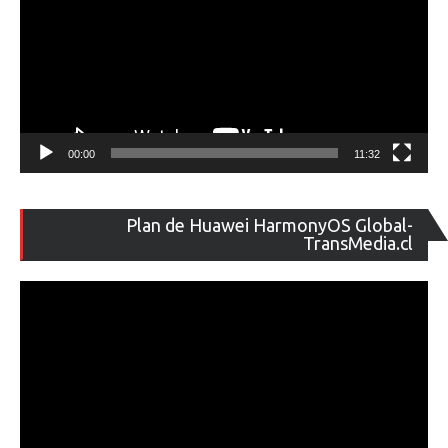
00:00
11:32
Re
Plan de Huawei HarmonyOS Global-
de
TransMedia.cl
ví