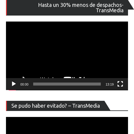
Re
Hasta un 30% menos de despachos-
de
TransMedia
ví
00:00
13:19
Re
Se pudo haber evitado? – TransMedia
de
ví