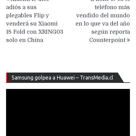
de
adiós a sus
teléfono más
entradas
plegables Flip y
vendido del mundo
venderá su Xiaomi
en lo que va del año
18 Fold con XRING03
según reporta
solo en China
Counterpoint
Re
Samsung golpea a Huawei – TransMedia.cl
de
ví