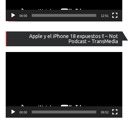
00:00
12:51
Re
Apple y el iPhone 18 expuestos !! – Not
de
Podcast – TransMedia
ví
00:00
09:52