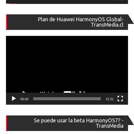
Re
Plan de Huawei HarmonyOS Global-
de
TransMedia.cl
ví
00:00
15:31
Re
Se puede usar la beta HarmonyOS7? -
de
TransMedia
ví