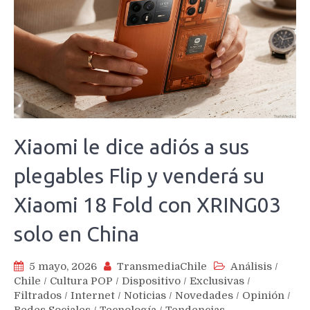
Xiaomi le dice adiós a sus
plegables Flip y venderá su
Xiaomi 18 Fold con XRING03
solo en China
5 mayo, 2026
TransmediaChile
Análisis
/
Chile
/
Cultura POP
/
Dispositivo
/
Exclusivas
/
Filtrados
/
Internet
/
Noticias
/
Novedades
/
Opinión
/
Redes Sociales
/
Tecnología
/
Tendencias