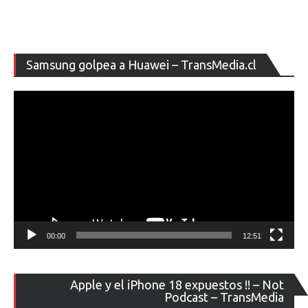
Re
Samsung golpea a Huawei – TransMedia.cl
de
ví
00:00
12:51
Re
Apple y el iPhone 18 expuestos !! – Not
de
Podcast – TransMedia