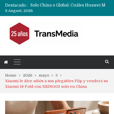
Destacado :
Data Centers de Huawei en Chile, México, Brasil,Perú y Argentina podrían verse afectados por arremetida de EE.UU
8 August, 2026
Fabricantes suben precios de teléfonos y ganan más dinero en un mercado donde Xiaomi alerta por no mejorar ventas
Home
2026
mayo
5
Xiaomi le dice adiós a sus plegables Flip y venderá su
Xiaomi 18 Fold con XRING03 solo en China