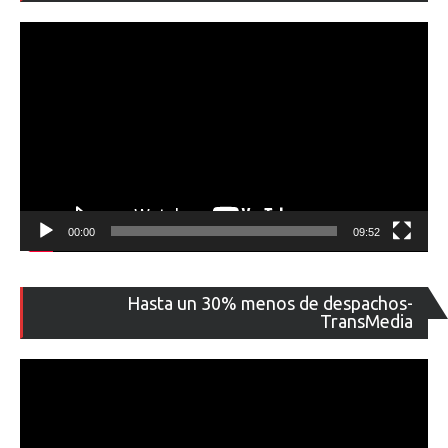
ví
00:00
09:52
Re
Hasta un 30% menos de despachos-
de
TransMedia
ví