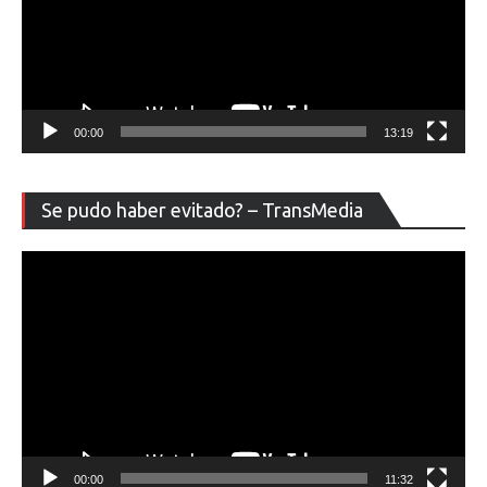
00:00
13:19
Re
Se pudo haber evitado? – TransMedia
de
ví
00:00
11:32