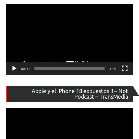
ví
00:00
12:51
Re
Apple y el iPhone 18 expuestos !! – Not
de
Podcast – TransMedia
ví