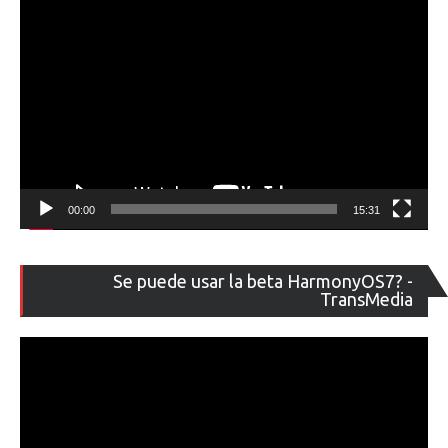
00:00
15:31
Re
Se puede usar la beta HarmonyOS7? -
de
TransMedia
ví