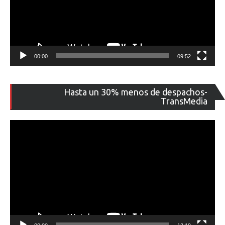
00:00
09:52
Re
Hasta un 30% menos de despachos-
de
TransMedia
ví