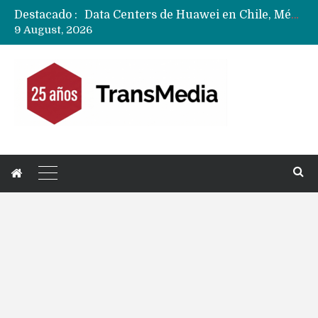
Destacado :
Data Centers de Huawei en Chile, México, Brasil,Perú y Argentina podrían verse afectados por arremetida de EE.UU
9 August, 2026
Fabricantes suben precios de teléfonos y ganan más dinero en un mercado donde Xiaomi alerta por no mejorar ventas