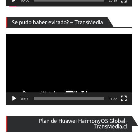
00:00
13:19
Re
Se pudo haber evitado? – TransMedia
de
ví
00:00
11:32
Re
Plan de Huawei HarmonyOS Global-
de
TransMedia.cl
ví