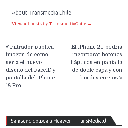
About TransmediaChile
View all posts by TransmediaChile →
Navegación
Filtrador publica
El iPhone 20 podría
de
imagen de cómo
incorporar botones
entradas
seria el nuevo
hápticos en pantalla
diseño del FaceID y
de doble capa y con
pantalla del iPhone
bordes curvos
18 Pro
Re
Samsung golpea a Huawei – TransMedia.cl
de