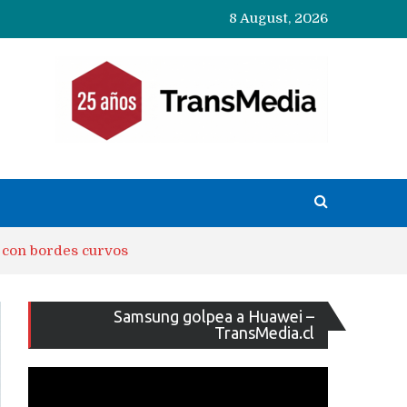
8 August, 2026
y con bordes curvos
Reproducto
Samsung golpea a Huawei –
de
TransMedia.cl
vídeo