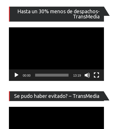
Reproducto
Hasta un 30% menos de despachos-
de
TransMedia
vídeo
00:00
13:19
Reproducto
Se pudo haber evitado? – TransMedia
de
vídeo