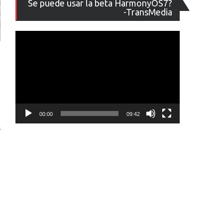
Se puede usar la beta HarmonyOS7?
de
-TransMedia
vídeo
00:00
09:42
a