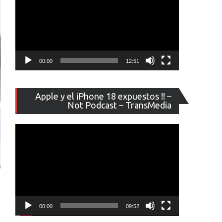
00:00
12:51
Reproducto
Apple y el iPhone 18 expuestos !! –
de
Not Podcast – TransMedia
vídeo
00:00
09:52