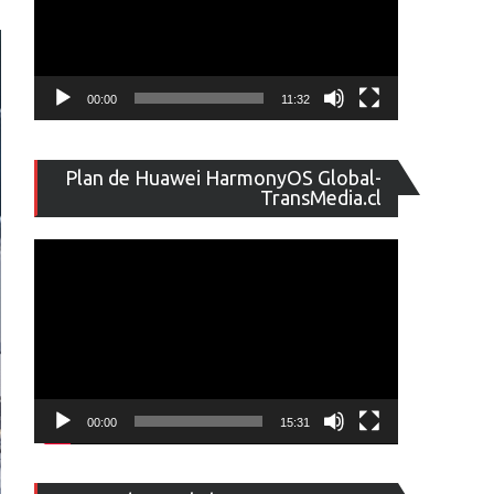
00:00
11:32
Reproducto
Plan de Huawei HarmonyOS Global-
de
TransMedia.cl
vídeo
00:00
15:31
Reproducto