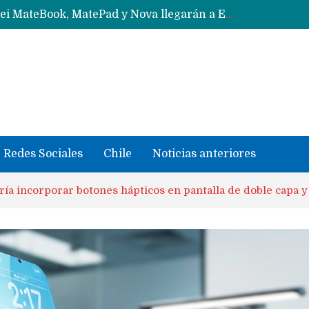
Data Centers de Huawei en Chile, México, Brasil,Perú y Argentina podrían verse afectados por arremetida de EE.UU
Fabricantes suben precios de teléfonos y ganan más dinero en un mercado donde Xiaomi alerta por no mejorar ventas
Redes Sociales
Chile
Noticias anteriores
ría incorporar botones hápticos en pantalla de doble capa 