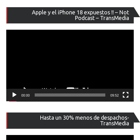
Re
Apple y el iPhone 18 expuestos !! – Not
de
Podcast – TransMedia
ví
00:00
09:52
Re
Hasta un 30% menos de despachos-
de
TransMedia
ví