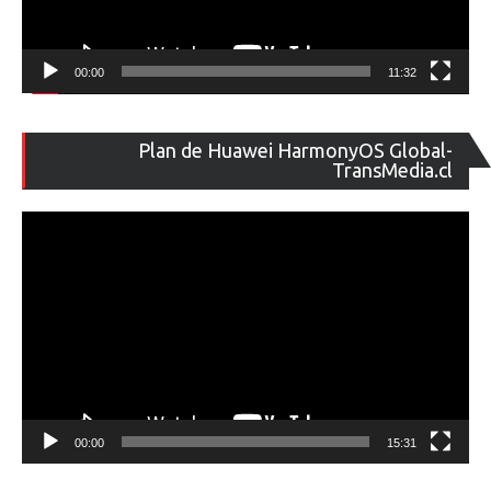
00:00
11:32
Re
Plan de Huawei HarmonyOS Global-
de
TransMedia.cl
ví
00:00
15:31