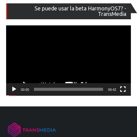
Re
Se puede usar la beta HarmonyOS7? -
de
TransMedia
ví
00:00
09:42