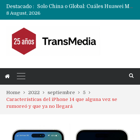
Destacado :
Data Centers de Huawei en Chile, México, Brasil,Perú y Argentina podrían verse afectados por arremetida de EE.UU
8 August, 2026
Fabricantes suben precios de teléfonos y ganan más dinero en un mercado donde Xiaomi alerta por no mejorar ventas
Home
2022
septiembre
5
Características del iPhone 14 que alguna vez se
rumoreó y que ya no llegará