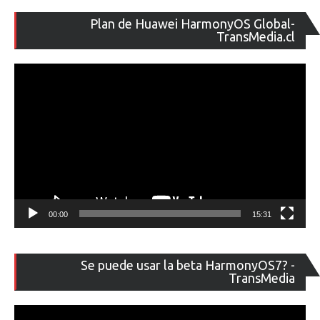
Re
Plan de Huawei HarmonyOS Global-
de
TransMedia.cl
ví
00:00
15:31
Re
Se puede usar la beta HarmonyOS7? -
de
TransMedia
ví