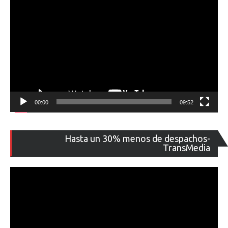
00:00
09:52
Re
Hasta un 30% menos de despachos-
de
TransMedia
ví