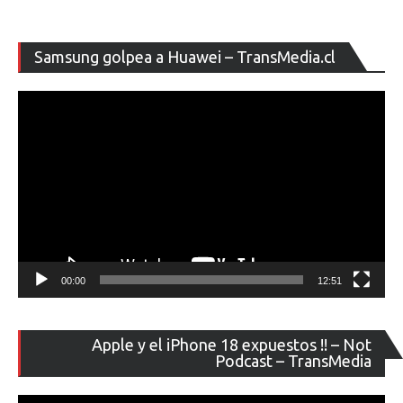
Re
Samsung golpea a Huawei – TransMedia.cl
de
ví
00:00
12:51
Re
Apple y el iPhone 18 expuestos !! – Not
de
Podcast – TransMedia
ví