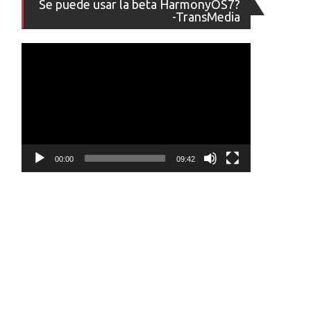
Se puede usar la beta HarmonyOS7?
de
-TransMedia
vídeo
00:00
09:42