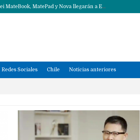
Solo China o Global: Cuáles Huawei MateBook, MatePad y Nova llegarán a Europa y LATAM?
Data Centers de Huawei en Chile, México, Brasil,Perú y Argentina podrían verse afectados por arremetida de EE.UU
Fabricantes suben precios de teléfonos y ganan más dinero en un mercado donde Xiaomi alerta por no mejorar ventas
Redes Sociales
Chile
Noticias anteriores