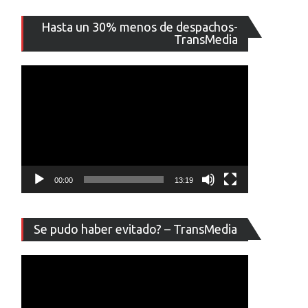
Reproducto
Hasta un 30% menos de despachos-
de
TransMedia
vídeo
00:00
13:19
Reproducto
Se pudo haber evitado? – TransMedia
de
vídeo