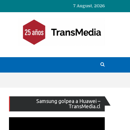
7 August, 2026
Reproducto
Samsung golpea a Huawei –
de
TransMedia.cl
vídeo