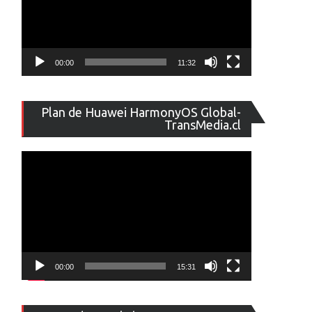
00:00
11:32
Reproducto
Plan de Huawei HarmonyOS Global-
de
TransMedia.cl
vídeo
00:00
15:31
Reproducto