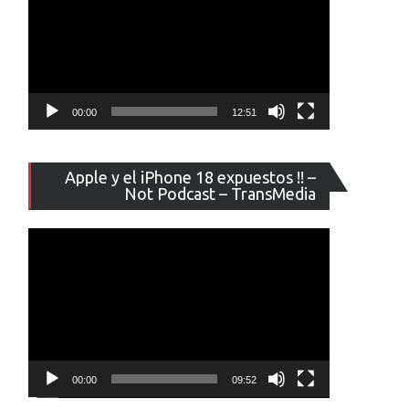
00:00
12:51
Reproducto
Apple y el iPhone 18 expuestos !! –
de
Not Podcast – TransMedia
vídeo
00:00
09:52