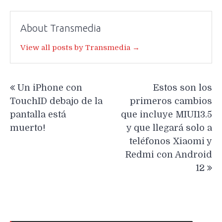
About Transmedia
View all posts by Transmedia →
Navegación
Un iPhone con
Estos son los
de
TouchID debajo de la
primeros cambios
entradas
pantalla está
que incluye MIUI13.5
muerto!
y que llegará solo a
teléfonos Xiaomi y
Redmi con Android
12