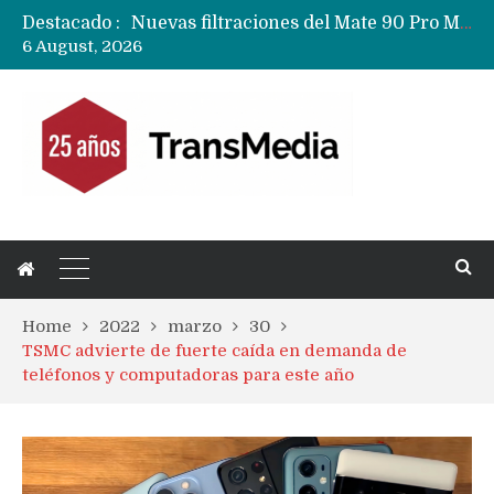
Destacado :
Nuevas filtraciones del Mate 90 Pro Max apuntan a potenciar las cámaras y pantalla OLED doble capa
6 August, 2026
Apple dice que más ex empleados se llevaron datos confidenciales a OpenAI
Home
2022
marzo
30
TSMC advierte de fuerte caída en demanda de
teléfonos y computadoras para este año