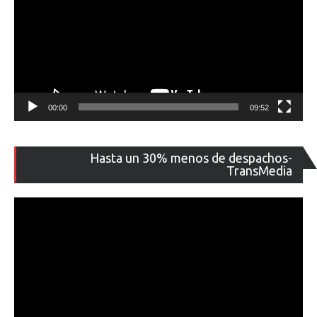
00:00
09:52
Re
Hasta un 30% menos de despachos-
de
TransMedia
ví