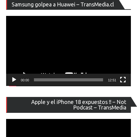
Re
Samsung golpea a Huawei – TransMedia.cl
de
ví
00:00
12:51
Re
Apple y el iPhone 18 expuestos !! – Not
de
Podcast – TransMedia
ví