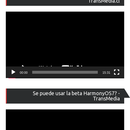
TransMedia.cl
ví
00:00
15:31
Re
Se puede usar la beta HarmonyOS7? -
de
TransMedia
ví