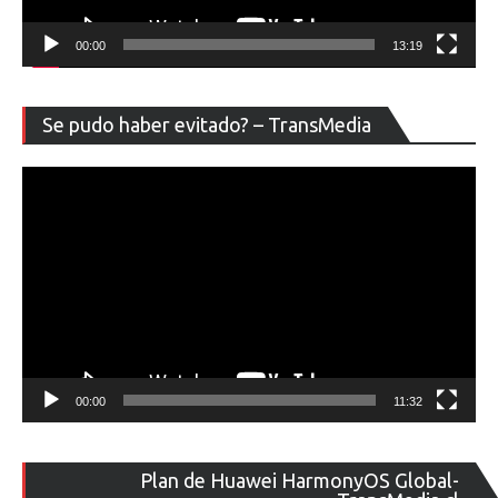
00:00
13:19
Re
Se pudo haber evitado? – TransMedia
de
ví
00:00
11:32
Re
Plan de Huawei HarmonyOS Global-
de