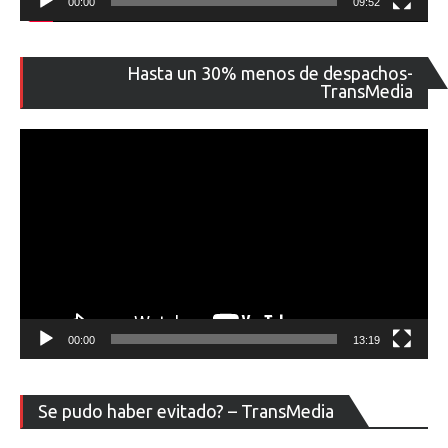
00:00
09:52
Re
Hasta un 30% menos de despachos-
de
TransMedia
ví
00:00
13:19
Re
Se pudo haber evitado? – TransMedia
de
ví