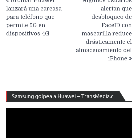
Broma? Huawei
Algunos usuarios
de
lanzará una carcasa
alertan que
entradas
para teléfono que
desbloqueo de
permite 5G en
FaceID con
dispositivos 4G
mascarilla reduce
drásticamente el
almacenamiento del
iPhone
Re
Samsung golpea a Huawei – TransMedia.cl
de
ví