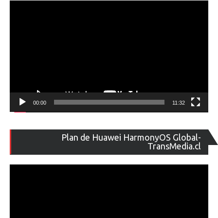
00:00
11:32
Re
Plan de Huawei HarmonyOS Global-
de
TransMedia.cl
ví