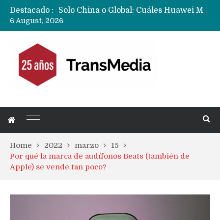
Destacado :
Solo China o Global: Cuáles Huawei MateBook, MatePad y Nova llegarán a Europa y LATAM?
6 August, 2026
Data Centers de Huawei en Chile, México, Brasil,Perú y Argentina podrían verse afectados por arremetida de EE.UU
Ahora Honor copia diseño de los anillos traseros con pantalla del fabricante Oppo
Masiva filtración del Apple iPhone Fold (Ultra) con todas sus características, precios y opciones
Ecosistema Apple: cómo elegir el iPhone según tu uso
Nuevas filtraciones del Mate 90 Pro Max apuntan a potenciar las cámaras y pantalla OLED doble capa
Google acaba definitivamente el truco para pagar con NFC en celulares Xiaomi, Oppo, Vivo y Huawei con ROM china
Apple dice que más ex empleados se llevaron datos confidenciales a OpenAI
Home
2022
marzo
15
Por qué la marca de audífonos Beats (también de
Apple) se vende tan poco?