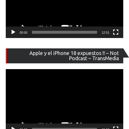
00:00
12:51
Re
Apple y el iPhone 18 expuestos !! – Not
de
Podcast – TransMedia
ví