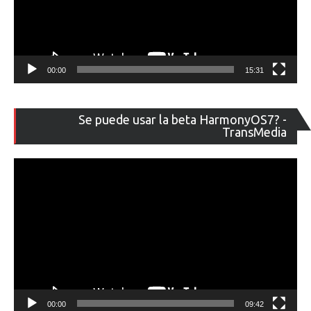
00:00
15:31
Re
Se puede usar la beta HarmonyOS7? -
de
TransMedia
ví
00:00
09:42