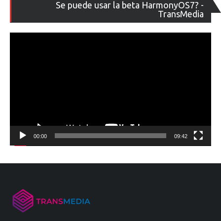
Re
Se puede usar la beta HarmonyOS7? -
de
TransMedia
ví
00:00
09:42