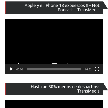
Re
Apple y el iPhone 18 expuestos !! – Not
de
Podcast – TransMedia
ví
00:00
09:52
Re
Hasta un 30% menos de despachos-
de
TransMedia
ví