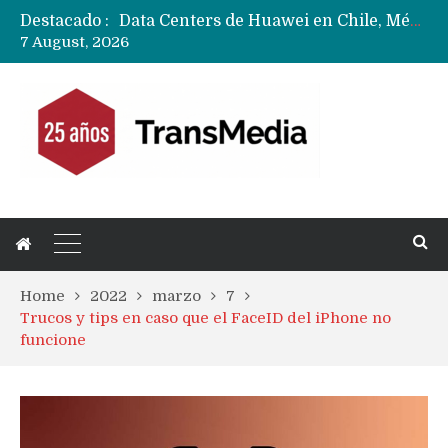
Destacado :
Data Centers de Huawei en Chile, México, Brasil,Perú y Argentina podrían verse afectados por arremetida de EE.UU
7 August, 2026
Fabricantes suben precios de teléfonos y ganan más dinero en un mercado donde Xiaomi alerta por no mejorar ventas
Home
2022
marzo
7
Trucos y tips en caso que el FaceID del iPhone no
funcione