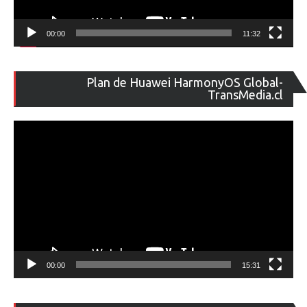
00:00
11:32
Re
Plan de Huawei HarmonyOS Global-
de
TransMedia.cl
ví
00:00
15:31