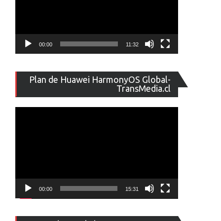
00:00
11:32
Reproducto
Plan de Huawei HarmonyOS Global-
de
TransMedia.cl
vídeo
00:00
15:31
Reproducto