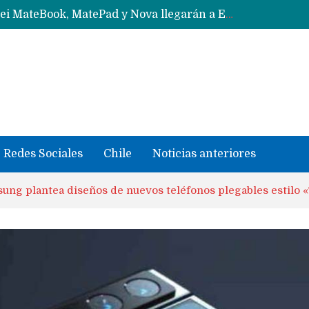
Data Centers de Huawei en Chile, México, Brasil,Perú y Argentina podrían verse afectados por arremetida de EE.UU
Fabricantes suben precios de teléfonos y ganan más dinero en un mercado donde Xiaomi alerta por no mejorar ventas
Redes Sociales
Chile
Noticias anteriores
ung plantea diseños de nuevos teléfonos plegables estilo «