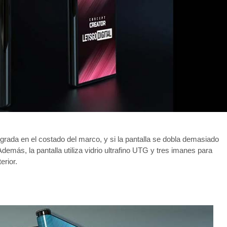
tegrada en el costado del marco, y si la pantalla se dobla demasiado
emás, la pantalla utiliza vidrio ultrafino UTG y tres imanes para
erior.