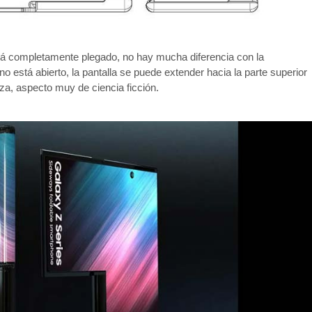
stá completamente plegado, no hay mucha diferencia con la
o está abierto, la pantalla se puede extender hacia la parte superior
eza, aspecto muy de ciencia ficción.