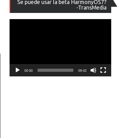
Se puede usar la beta HarmonyOS7?
de
-TransMedia
vídeo
00:00
09:42