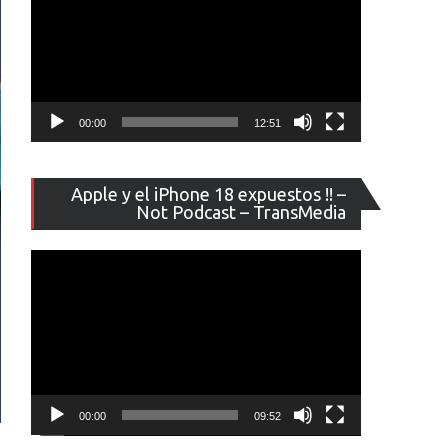
00:00
12:51
Reproducto
Apple y el iPhone 18 expuestos !! –
de
Not Podcast – TransMedia
vídeo
00:00
09:52