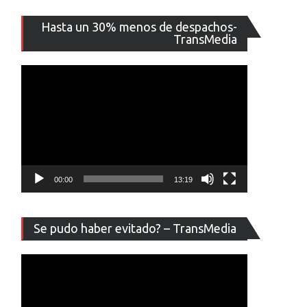
Reproducto
Hasta un 30% menos de despachos-
de
TransMedia
vídeo
00:00
13:19
Reproducto
Se pudo haber evitado? – TransMedia
de
vídeo