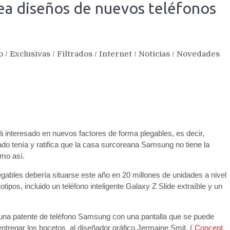
ea diseños de nuevos teléfonos
o
/
Exclusivas
/
Filtrados
/
Internet
/
Noticias
/
Novedades
á interesado en nuevos factores de forma plegables, es decir,
do tenía y ratifica que la casa surcoreana Samsung no tiene la
omo así.
egables debería situarse este año en 20 millones de unidades a nivel
pos, incluido un teléfono inteligente Galaxy Z Slide extraíble y un
una patente de teléfono Samsung con una pantalla que se puede
entregar los bocetos al diseñador gráfico Jermaine Smit, (
Concept