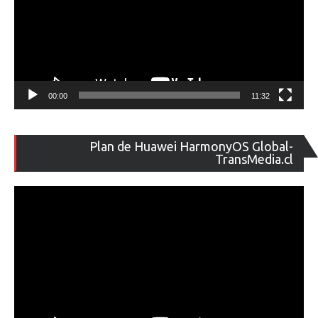
00:00
11:32
Re
Plan de Huawei HarmonyOS Global-
de
TransMedia.cl
ví