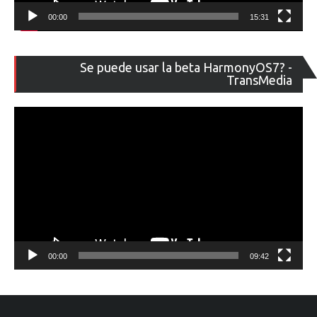
00:00
15:31
Re
Se puede usar la beta HarmonyOS7? -
de
TransMedia
ví
00:00
09:42