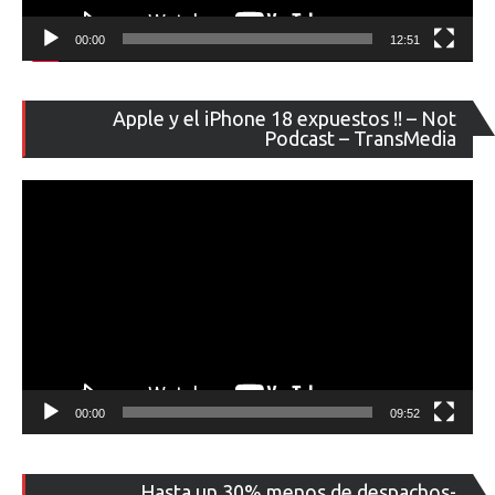
00:00
12:51
Re
Apple y el iPhone 18 expuestos !! – Not
de
Podcast – TransMedia
ví
00:00
09:52
Re
Hasta un 30% menos de despachos-