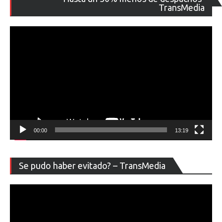
de
TransMedia
ví
00:00
13:19
Re
Se pudo haber evitado? – TransMedia
de
ví