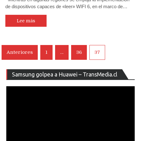
de dispositivos capaces de «leer» WIFI 6, en el marco de…
Lee más
Navegación
Anteriores
1
…
36
37
de
entradas
Re
Samsung golpea a Huawei – TransMedia.cl
de
ví