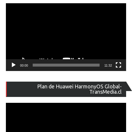
ví
00:00
11:32
Re
Plan de Huawei HarmonyOS Global-
de
TransMedia.cl
ví