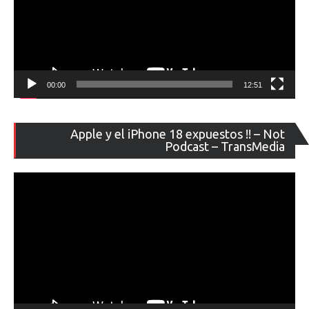
00:00
12:51
Re
Apple y el iPhone 18 expuestos !! – Not
de
Podcast – TransMedia
ví