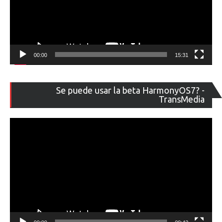
00:00
15:31
Re
Se puede usar la beta HarmonyOS7? -
de
TransMedia
ví