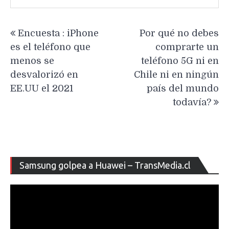
Navegación
Encuesta : iPhone
Por qué no debes
de
es el teléfono que
comprarte un
entradas
menos se
teléfono 5G ni en
desvalorizó en
Chile ni en ningún
EE.UU el 2021
país del mundo
todavía?
Re
Samsung golpea a Huawei – TransMedia.cl
de
ví