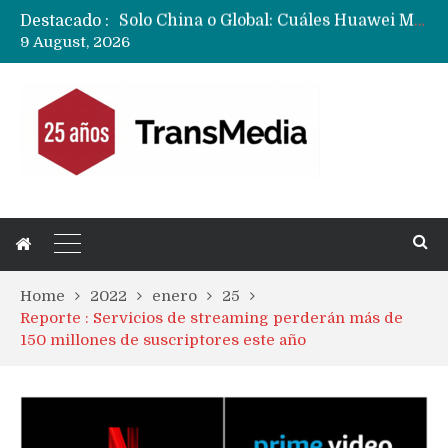
Destacado :
Data Centers de Huawei en Chile, México, Brasil,Perú y Argentina podrían verse afectados por arremetida de EE.UU
9 August, 2026
Fabricantes suben precios de teléfonos y ganan más dinero en un mercado donde Xiaomi alerta por no mejorar ventas
Home
2022
enero
25
Reporte : Servicios de streaming perderán más de
150 millones de suscriptores este año