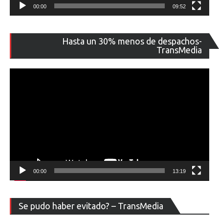
00:00
09:52
Re
Hasta un 30% menos de despachos-
de
TransMedia
ví
00:00
13:19
Re
Se pudo haber evitado? – TransMedia
de