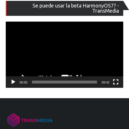
Re
Se puede usar la beta HarmonyOS7? -
de
TransMedia
ví
00:00
09:42