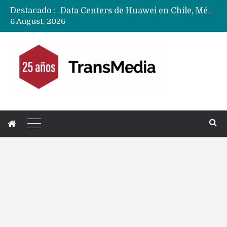
Destacado :
Data Centers de Huawei en Chile, México, Brasil,Perú y Argentina podrían verse afectados por arremetida de EE.UU
6 August, 2026
Fabricantes suben precios de teléfonos y ganan más dinero en un mercado donde Xiaomi alerta por no mejorar ventas