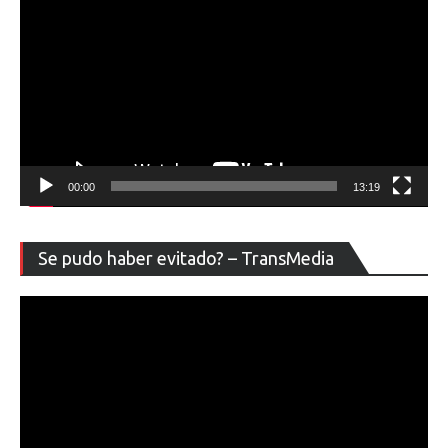
00:00
13:19
Re
Se pudo haber evitado? – TransMedia
de
ví