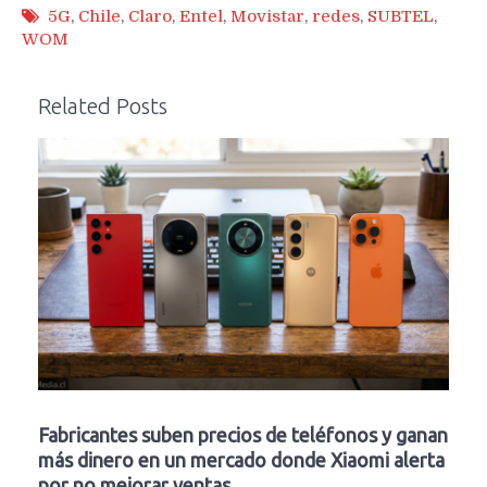
5G
,
Chile
,
Claro
,
Entel
,
Movistar
,
redes
,
SUBTEL
,
WOM
Related Posts
Fabricantes suben precios de teléfonos y ganan
más dinero en un mercado donde Xiaomi alerta
por no mejorar ventas