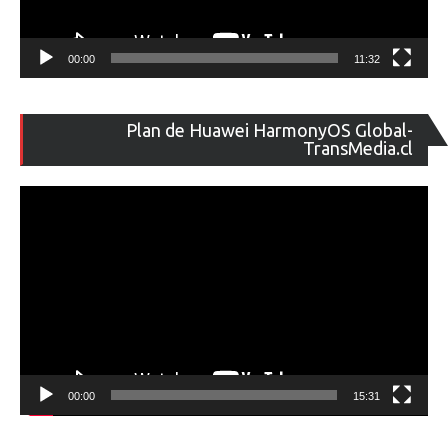
00:00
11:32
Re
Plan de Huawei HarmonyOS Global-
de
TransMedia.cl
ví
00:00
15:31