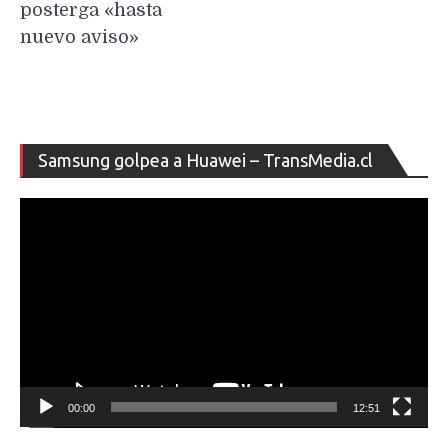
posterga «hasta
nuevo aviso»
Re
Samsung golpea a Huawei – TransMedia.cl
de
ví
00:00
12:51