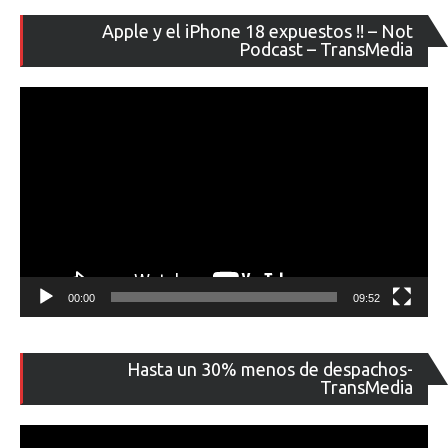
Re
Apple y el iPhone 18 expuestos !! – Not
de
Podcast – TransMedia
ví
00:00
09:52
Re
Hasta un 30% menos de despachos-
de
TransMedia
ví