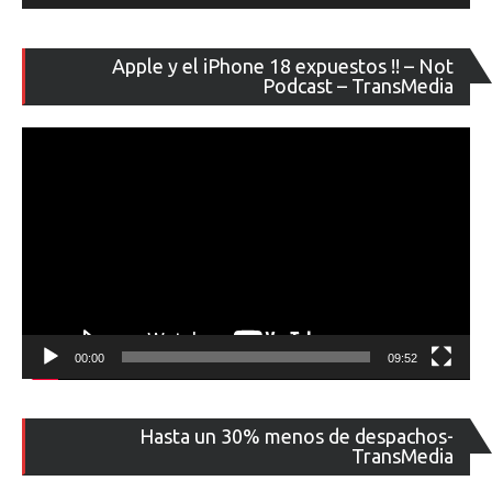
Re
Apple y el iPhone 18 expuestos !! – Not
de
Podcast – TransMedia
ví
00:00
09:52
Re
Hasta un 30% menos de despachos-
de
TransMedia
ví