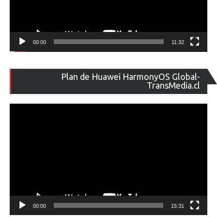
00:00
11:32
Re
Plan de Huawei HarmonyOS Global-
de
TransMedia.cl
ví
00:00
15:31