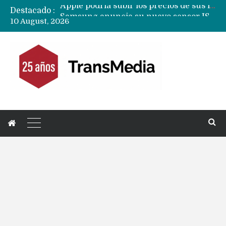
Destacado :
Samsung anuncia su nuevo sensor ISOCELL HPC de 200MP pero no será usado en el S27 Ultra
10 August, 2026
TSMC tiene US$ 1.000 millones en chips A20 para los iPhones 18 Pro a la espera de la memoria DRAM
Xiaomi se encuentra en una situación financiera frágil donde el negocio de teléfonos y ganancias «crujen»
Huawei ampliará uso de pantallas OLED de doble capa a todos sus próximos teléfonos y tablets
Próximo Huawei MateBook Fold llegará con versión compacta y con una pantalla externa
Mercado mundial de tablets caen 10% y todas las marcas reducen despachos
Fabricantes suben precios de teléfonos y ganan más dinero en un mercado donde Xiaomi alerta por no mejorar ventas
Apple podría subir los precios de sus iPhone 17 a nivel mundial este lunes