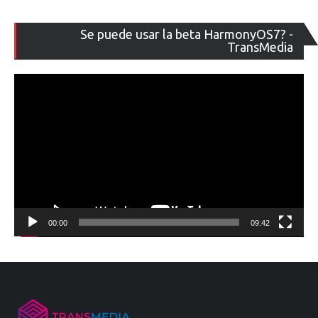
Re
Se puede usar la beta HarmonyOS7? -
de
TransMedia
ví
00:00
09:42