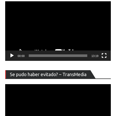
00:00
13:19
Re
Se pudo haber evitado? – TransMedia
de
ví