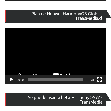
Re
Plan de Huawei HarmonyOS Global-
de
TransMedia.cl
ví
00:00
15:31
Re
Se puede usar la beta HarmonyOS7? -
de
TransMedia
ví