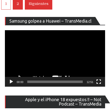
Navegación
1
2
Siguientes
de
entradas
Re
Samsung golpea a Huawei – TransMedia.cl
de
ví
00:00
12:51
Re
Apple y el iPhone 18 expuestos !! – Not
de
Podcast – TransMedia
ví