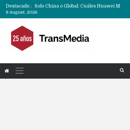
Destacado :
Data Centers de Huawei en Chile, México, Brasil,Perú y Argentina podrían verse afectados por arremetida de EE.UU
8 August, 2026
Fabricantes suben precios de teléfonos y ganan más dinero en un mercado donde Xiaomi alerta por no mejorar ventas