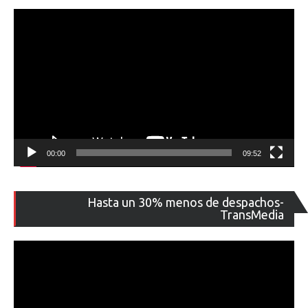
00:00
09:52
Re
Hasta un 30% menos de despachos-
de
TransMedia
ví