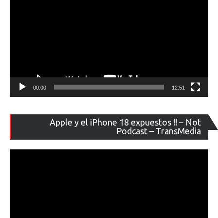
00:00
12:51
Re
Apple y el iPhone 18 expuestos !! – Not
de
Podcast – TransMedia
ví