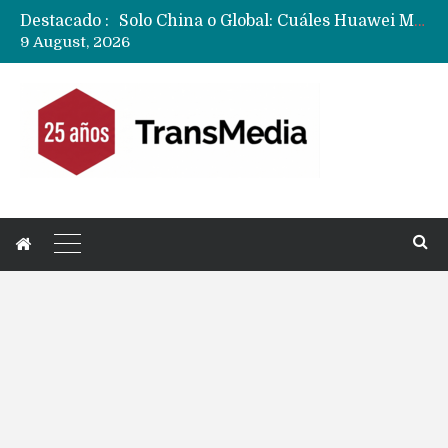
Destacado :
Data Centers de Huawei en Chile, México, Brasil,Perú y Argentina podrían verse afectados por arremetida de EE.UU
9 August, 2026
Fabricantes suben precios de teléfonos y ganan más dinero en un mercado donde Xiaomi alerta por no mejorar ventas