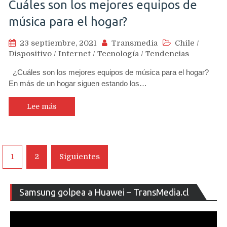
Cuáles son los mejores equipos de
música para el hogar?
23 septiembre, 2021
Transmedia
Chile
/
Dispositivo
/
Internet
/
Tecnología
/
Tendencias
¿Cuáles son los mejores equipos de música para el hogar?
En más de un hogar siguen estando los…
Lee más
Navegación
1
2
Siguientes
de
entradas
Re
Samsung golpea a Huawei – TransMedia.cl
de
ví