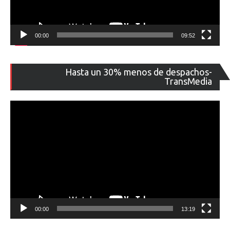
00:00
09:52
Re
Hasta un 30% menos de despachos-
de
TransMedia
ví
00:00
13:19