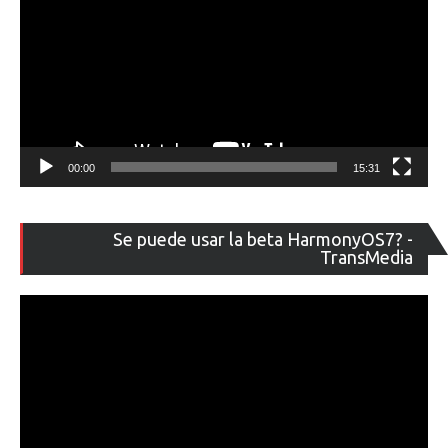
00:00
15:31
Re
Se puede usar la beta HarmonyOS7? -
de
TransMedia
ví