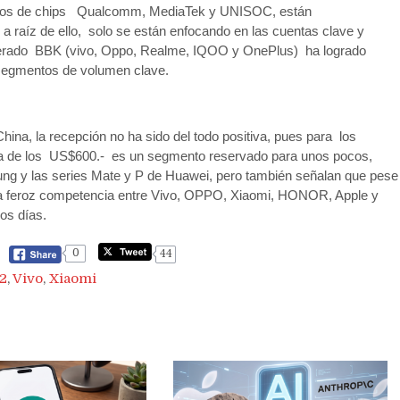
juntos de chips Qualcomm, MediaTek y UNISOC, están
a raíz de ello, solo se están enfocando en las cuentas clave y
omerado BBK (vivo, Oppo, Realme, IQOO y OnePlus) ha logrado
segmentos de volumen clave.
ina, la recepción no ha sido del todo positiva, pues para los
ima de los US$600.- es un segmento reservado para unos pocos,
ung y las series Mate y P de Huawei, pero también señalan que pese
una feroz competencia entre Vivo, OPPO, Xiaomi, HONOR, Apple y
os días.
0
44
2
,
Vivo
,
Xiaomi