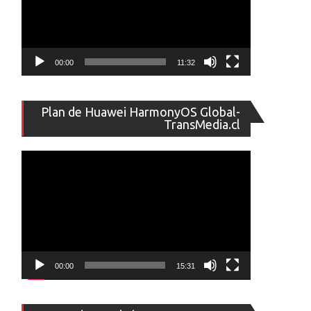
00:00
11:32
Reproducto
Plan de Huawei HarmonyOS Global-
de
TransMedia.cl
vídeo
00:00
15:31
Reproducto