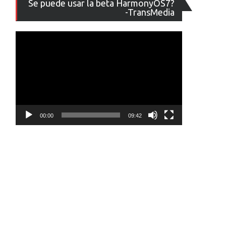
Se puede usar la beta HarmonyOS7?
de
-TransMedia
vídeo
00:00
09:42