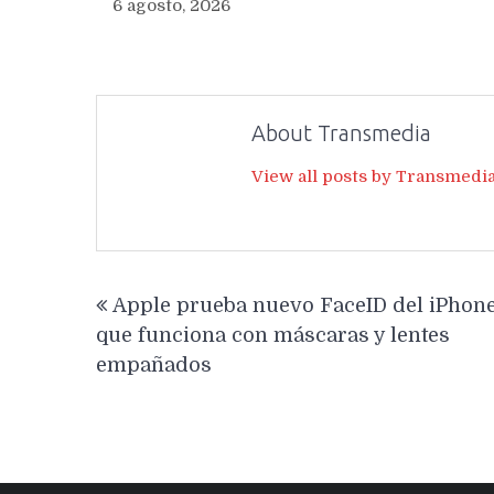
6 agosto, 2026
About Transmedia
View all posts by Transmedi
Navegación
Apple prueba nuevo FaceID del iPhone
de
que funciona con máscaras y lentes
entradas
empañados