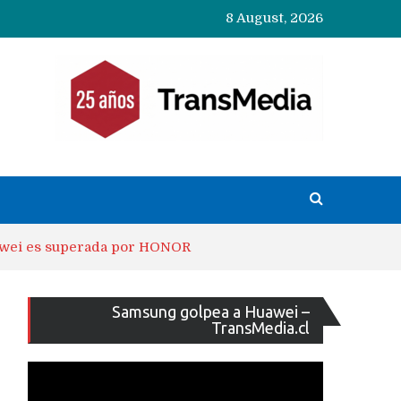
8 August, 2026
uawei es superada por HONOR
Reproducto
Samsung golpea a Huawei –
de
TransMedia.cl
vídeo