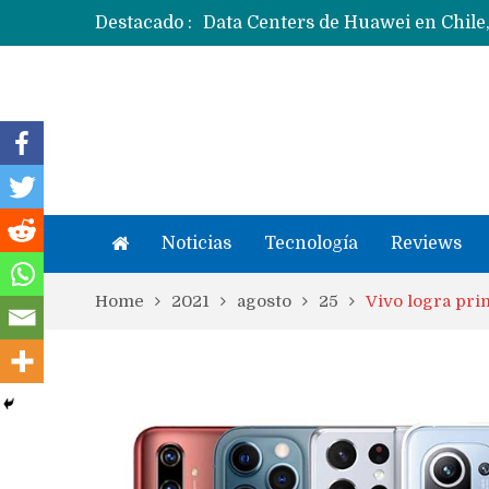
Destacado :
Apple dice que más ex empleados 
Noticias
Tecnología
Reviews
Home
2021
agosto
25
Vivo logra pr