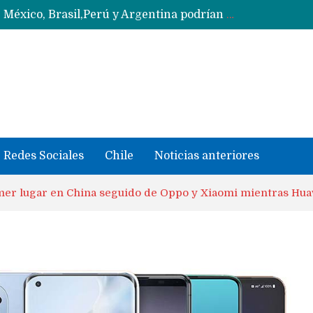
Fabricantes suben precios de teléfonos y ganan más dinero en un mercado donde Xiaomi alerta por no mejorar ventas
Google no bloqueará sus servidores a MicroG pero tiene un plan para eliminarlo como opción para teléfonos Huawei
Reestructuración de fondo en área IA de Google pone en peligro acuerdo con Apple y salvataje de Siri
CXMT le dice NO a la venta de sus memorias a Apple y dará prioridad a Huawei y Xiaomi
Sailfish OS la «joya» de sistema operativo que Europa planea financiar para competir contra Android, iOS y HarmonyOS
se llevaron datos confidenciales a OpenAI
Solo China o Global: Cuáles Huawei MateBook, MatePad y Nova llegarán a Europa y LATAM?
Data Centers de Huawei en Chile, México, Brasil,Perú y Argentina podrían verse afectados por arremetida de EE.UU
Fabricantes suben precios de teléfonos y ganan más dinero en un mercado donde Xiaomi alerta por no mejorar ventas
Redes Sociales
Chile
Noticias anteriores
imer lugar en China seguido de Oppo y Xiaomi mientras H