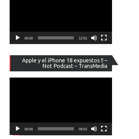
00:00
12:51
Reproducto
Apple y el iPhone 18 expuestos !! –
de
Not Podcast – TransMedia
vídeo
00:00
09:52