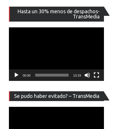
Reproducto
Hasta un 30% menos de despachos-
de
TransMedia
vídeo
00:00
13:19
Reproducto
Se pudo haber evitado? – TransMedia
de
vídeo