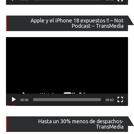
Re
Apple y el iPhone 18 expuestos !! – Not
de
Podcast – TransMedia
ví
00:00
09:52
Re
Hasta un 30% menos de despachos-
de
TransMedia
ví