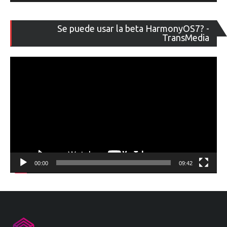
Re
Se puede usar la beta HarmonyOS7? -
de
TransMedia
ví
00:00
09:42