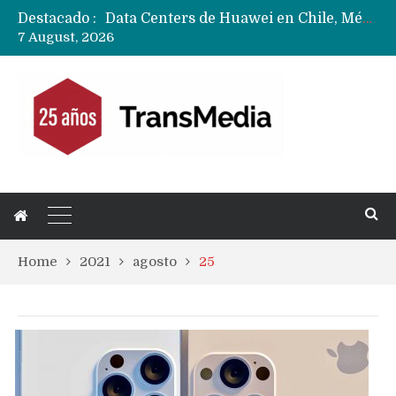
Destacado :
Data Centers de Huawei en Chile, México, Brasil,Perú y Argentina podrían verse afectados por arremetida de EE.UU
7 August, 2026
Fabricantes suben precios de teléfonos y ganan más dinero en un mercado donde Xiaomi alerta por no mejorar ventas
Home
2021
agosto
25