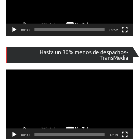
00:00
09:52
Re
Hasta un 30% menos de despachos-
de
TransMedia
ví
00:00
13:19