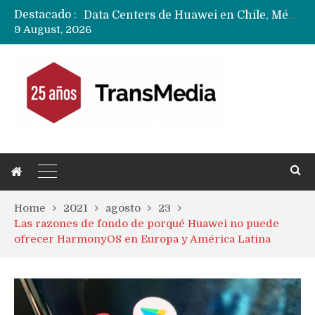
Destacado :
Data Centers de Huawei en Chile, México, Brasil,Perú y Argentina podrían verse afectados por arremetida de EE.UU
9 August, 2026
Fabricantes suben precios de teléfonos y ganan más dinero en un mercado donde Xiaomi alerta por no mejorar ventas
Home
2021
agosto
23
Las razones de fondo de porqué Huawei no puede
ofrecer HarmonyOS en Europa y América Latina