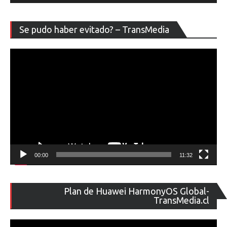
Re
Se pudo haber evitado? – TransMedia
de
ví
00:00
11:32
Re
Plan de Huawei HarmonyOS Global-
de
TransMedia.cl
ví