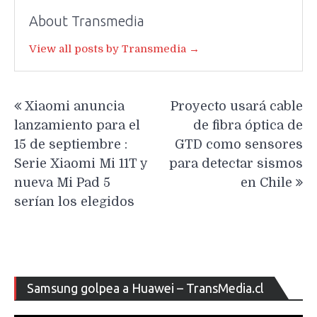
About Transmedia
View all posts by Transmedia →
Navegación
Xiaomi anuncia
Proyecto usará cable
de
lanzamiento para el
de fibra óptica de
entradas
15 de septiembre :
GTD como sensores
Serie Xiaomi Mi 11T y
para detectar sismos
nueva Mi Pad 5
en Chile
serían los elegidos
Re
Samsung golpea a Huawei – TransMedia.cl
de
ví