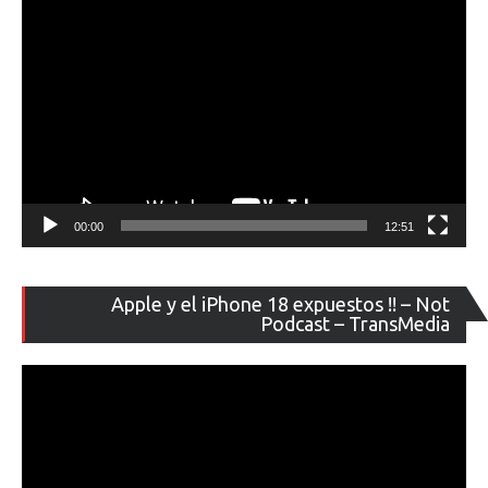
00:00
12:51
Re
Apple y el iPhone 18 expuestos !! – Not
de
Podcast – TransMedia
ví