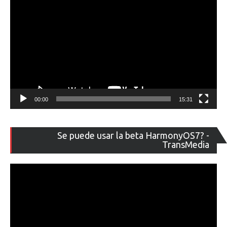
00:00
15:31
Re
Se puede usar la beta HarmonyOS7? -
de
TransMedia
ví