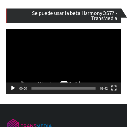
Re
Se puede usar la beta HarmonyOS7? -
de
TransMedia
ví
00:00
09:42