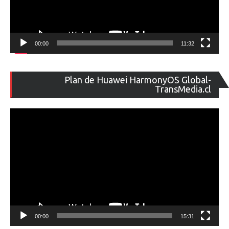
00:00
11:32
Re
Plan de Huawei HarmonyOS Global-
de
TransMedia.cl
ví
00:00
15:31