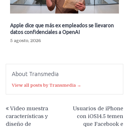
Apple dice que más ex empleados se llevaron
datos confidenciales a OpenAI
5 agosto, 2026
About Transmedia
View all posts by Transmedia →
Navegación
Video muestra
Usuarios de iPhone
de
características y
con iOS14.5 temen
entradas
diseño de
que Facebook e