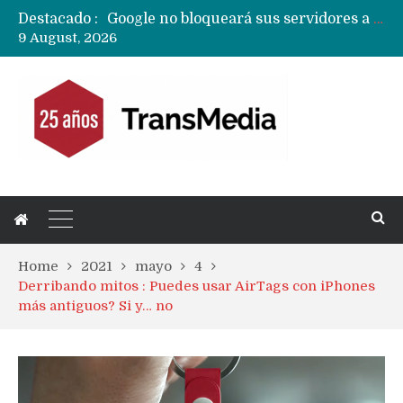
Destacado :
Google no bloqueará sus servidores a MicroG pero tiene un plan para eliminarlo como opción para teléfonos Huawei
9 August, 2026
Reestructuración de fondo en área IA de Google pone en peligro acuerdo con Apple y salvataje de Siri
CXMT le dice NO a la venta de sus memorias a Apple y dará prioridad a Huawei y Xiaomi
Sailfish OS la «joya» de sistema operativo que Europa planea financiar para competir contra Android, iOS y HarmonyOS
Apple dice que más ex empleados se llevaron datos confidenciales a OpenAI
Solo China o Global: Cuáles Huawei MateBook, MatePad y Nova llegarán a Europa y LATAM?
Data Centers de Huawei en Chile, México, Brasil,Perú y Argentina podrían verse afectados por arremetida de EE.UU
Fabricantes suben precios de teléfonos y ganan más dinero en un mercado donde Xiaomi alerta por no mejorar ventas
Home
2021
mayo
4
Derribando mitos : Puedes usar AirTags con iPhones
más antiguos? Si y… no