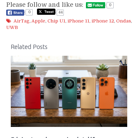
Please follow and like us:
0
0
44
AirTag
,
Apple
,
Chip U1
,
iPhone 11
,
iPhone 12
,
Ondas
,
UWB
Related Posts