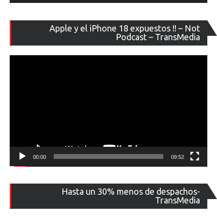
Re
Apple y el iPhone 18 expuestos !! – Not
de
Podcast – TransMedia
ví
00:00
09:52
Re
Hasta un 30% menos de despachos-
de
TransMedia
ví