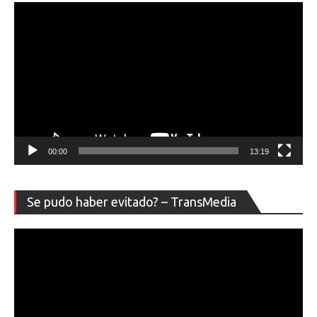
00:00
13:19
Re
Se pudo haber evitado? – TransMedia
de
ví