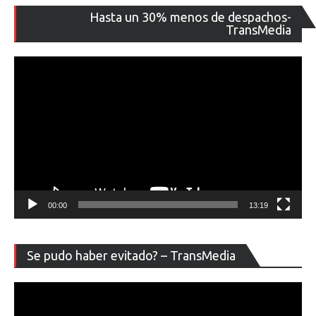
Re
Hasta un 30% menos de despachos-
de
TransMedia
ví
00:00
13:19
Re
Se pudo haber evitado? – TransMedia
de
ví