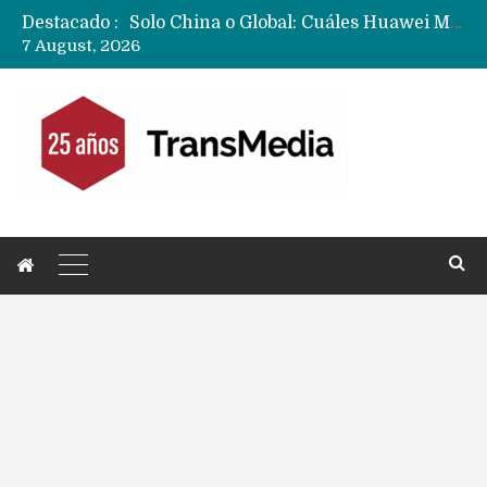
Solo China o Global: Cuáles Huawei MateBook, MatePad y Nova llegarán a Europa y LATAM?
Destacado :
Data Centers de Huawei en Chile, México, Brasil,Perú y Argentina podrían verse afectados por arremetida de EE.UU
7 August, 2026
Fabricantes suben precios de teléfonos y ganan más dinero en un mercado donde Xiaomi alerta por no mejorar ventas