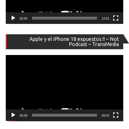
00:00
12:51
Re
Apple y el iPhone 18 expuestos !! – Not
de
Podcast – TransMedia
ví
00:00
09:52