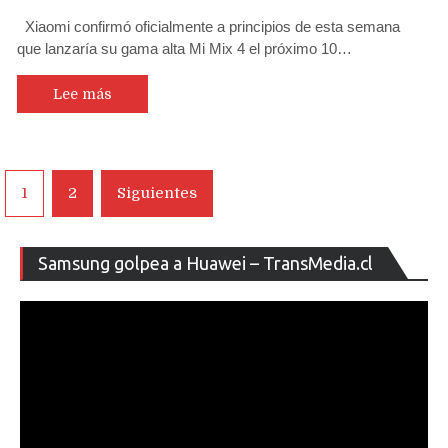
Xiaomi confirmó oficialmente a principios de esta semana
que lanzaría su gama alta Mi Mix 4 el próximo 10…
Lee más
Navegación
1
2
Siguientes
de
entradas
Re
Samsung golpea a Huawei – TransMedia.cl
de
ví