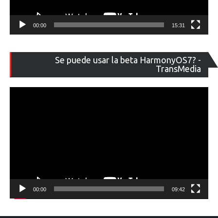
00:00
15:31
Re
Se puede usar la beta HarmonyOS7? -
de
TransMedia
ví
00:00
09:42