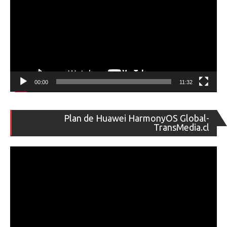
00:00
11:32
Re
Plan de Huawei HarmonyOS Global-
de
TransMedia.cl
ví