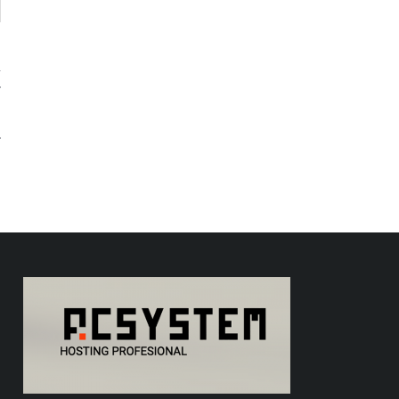
n
g
s