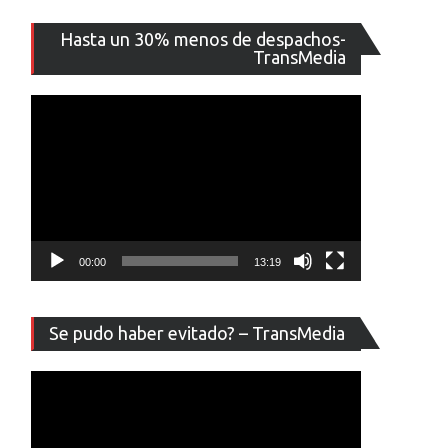
Reproducto
Hasta un 30% menos de despachos-
de
TransMedia
vídeo
00:00
13:19
Reproducto
Se pudo haber evitado? – TransMedia
de
vídeo