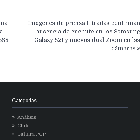
ama
Imágenes de prensa filtradas confirma
a
ausencia de enchufe en los Samsun
888
Galaxy S21 y nuevos dual Zoom en la
cámaras
Categorias
Análisis
Chile
Cultura POP