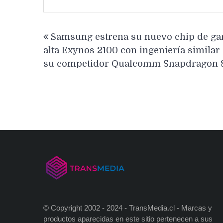
Navegación
Samsung estrena su nuevo chip de g
de
alta Exynos 2100 con ingeniería similar 
entradas
su competidor Qualcomm Snapdragon 
© Copyright 2002 - 2024 - TransMedia.cl - Marcas y
productos aparecidas en este sitio pertenecen a sus