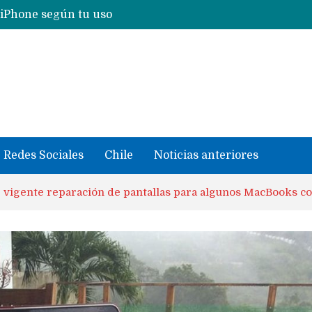
Nuevas filtraciones del Mate 90 Pro Max apuntan a potenciar las cámaras y pantalla OLED doble capa
se llevaron datos confidenciales a OpenAI
Redes Sociales
Chile
Noticias anteriores
vigente reparación de pantallas para algunos MacBooks con