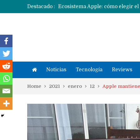
Destacado :
Apple dice que más ex empleados 
Noticias
Tecnología
Reviews
Home
2021
enero
12
Apple mantiene 