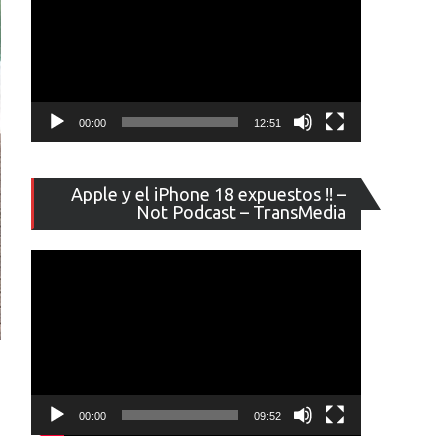
00:00
12:51
Reproducto
Apple y el iPhone 18 expuestos !! –
de
Not Podcast – TransMedia
vídeo
00:00
09:52