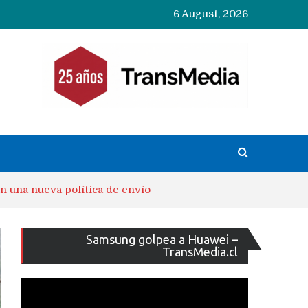
6 August, 2026
 una nueva política de envío
Reproducto
Samsung golpea a Huawei –
de
TransMedia.cl
vídeo