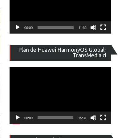
00:00
11:32
Reproducto
Plan de Huawei HarmonyOS Global-
de
TransMedia.cl
vídeo
00:00
15:31
Reproducto