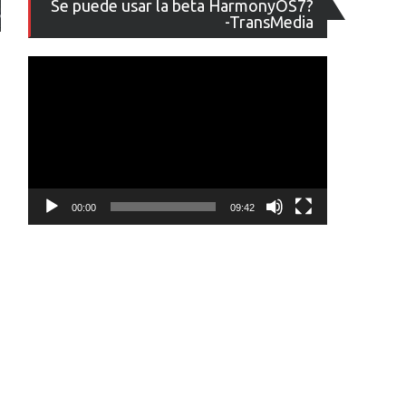
Se puede usar la beta HarmonyOS7?
de
-TransMedia
vídeo
00:00
09:42