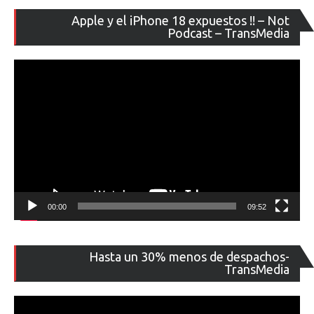
Re
Apple y el iPhone 18 expuestos !! – Not
de
Podcast – TransMedia
ví
00:00
09:52
Re
Hasta un 30% menos de despachos-
de
TransMedia
ví