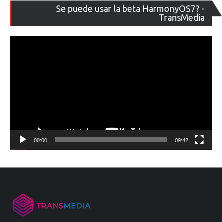
Re
Se puede usar la beta HarmonyOS7? -
de
TransMedia
ví
00:00
09:42