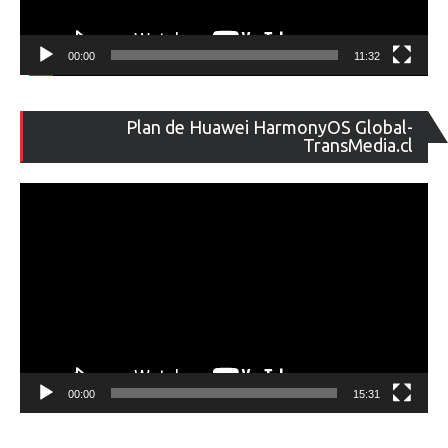
00:00
11:32
Re
Plan de Huawei HarmonyOS Global-
de
TransMedia.cl
ví
00:00
15:31