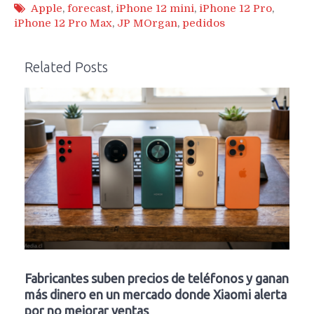
Apple
,
forecast
,
iPhone 12 mini
,
iPhone 12 Pro
,
iPhone 12 Pro Max
,
JP MOrgan
,
pedidos
Related Posts
Fabricantes suben precios de teléfonos y ganan
más dinero en un mercado donde Xiaomi alerta
por no mejorar ventas