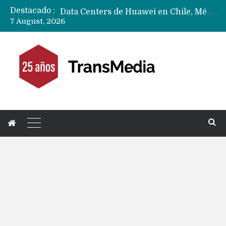
Destacado :
Data Centers de Huawei en Chile, México, Brasil,Perú y Argentina podrían verse afectados por arremetida de EE.UU
7 August, 2026
Fabricantes suben precios de teléfonos y ganan más dinero en un mercado donde Xiaomi alerta por no mejorar ventas