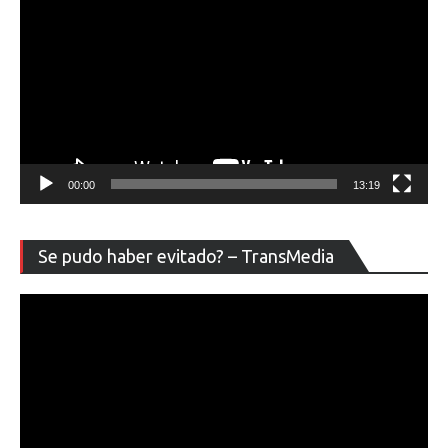
00:00
13:19
Re
Se pudo haber evitado? – TransMedia
de
ví