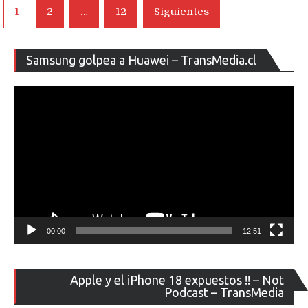
Navegación
1
2
…
12
Siguientes
de
entradas
Re
Samsung golpea a Huawei – TransMedia.cl
de
ví
00:00
12:51
Re
Apple y el iPhone 18 expuestos !! – Not
de
Podcast – TransMedia
ví