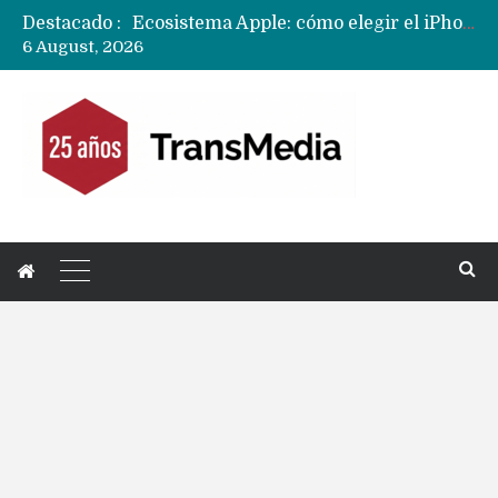
Destacado :
Ecosistema Apple: cómo elegir el iPhone según tu uso
6 August, 2026
Nuevas filtraciones del Mate 90 Pro Max apuntan a potenciar las cámaras y pantalla OLED doble capa
Apple dice que más ex empleados se llevaron datos confidenciales a OpenAI