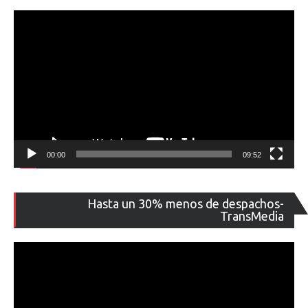
00:00
09:52
Re
Hasta un 30% menos de despachos-
de
TransMedia
ví