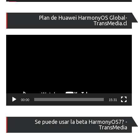
Re
Plan de Huawei HarmonyOS Global-
de
TransMedia.cl
ví
00:00
15:31
Re
Se puede usar la beta HarmonyOS7? -
de
TransMedia
ví