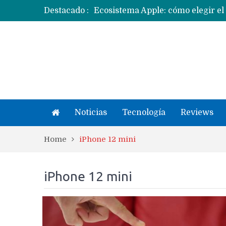
Ecosistema Apple: cómo elegir el
Destacado :
Apple dice que más ex empleados 
Noticias
Tecnología
Reviews
Home
iPhone 12 mini
iPhone 12 mini