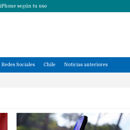
 iPhone según tu uso
Nuevas filtraciones del Mate 90 Pro Max apuntan a potenciar las cámaras y pantalla OLED doble capa
se llevaron datos confidenciales a OpenAI
Redes Sociales
Chile
Noticias anteriores