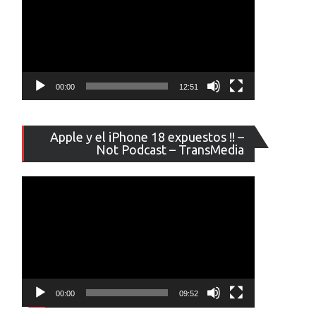
00:00
12:51
Reproducto
Apple y el iPhone 18 expuestos !! –
de
Not Podcast – TransMedia
vídeo
00:00
09:52