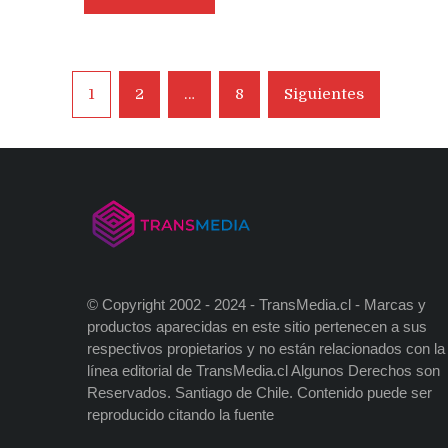
Navegación
1
2
…
8
Siguientes
de
entradas
© Copyright 2002 - 2024 - TransMedia.cl - Marcas y
productos aparecidas en este sitio pertenecen a sus
respectivos propietarios y no están relacionados con la
línea editorial de TransMedia.cl Algunos Derechos son
Reservados. Santiago de Chile. Contenido puede ser
reproducido citando la fuente