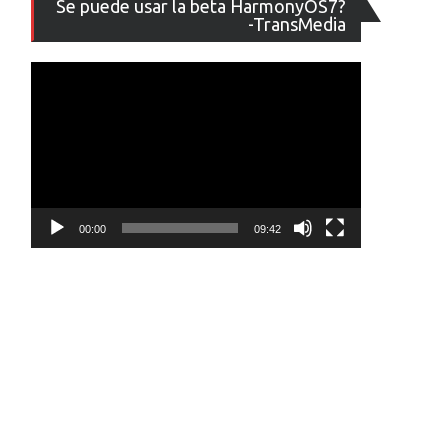
Se puede usar la beta HarmonyOS7?
de
-TransMedia
vídeo
00:00
09:42