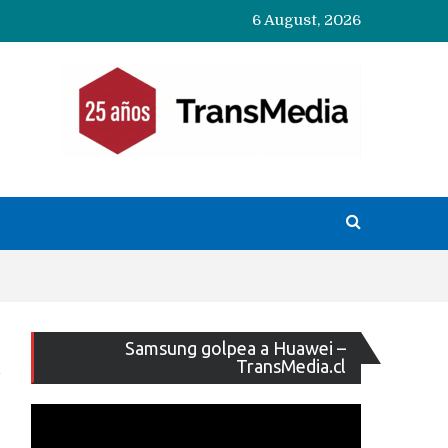
6 August, 2026
Reproducto
Samsung golpea a Huawei –
de
TransMedia.cl
vídeo