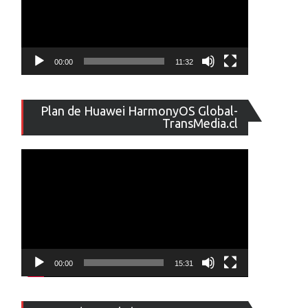
00:00
11:32
Reproducto
Plan de Huawei HarmonyOS Global-
de
TransMedia.cl
vídeo
00:00
15:31
Reproducto