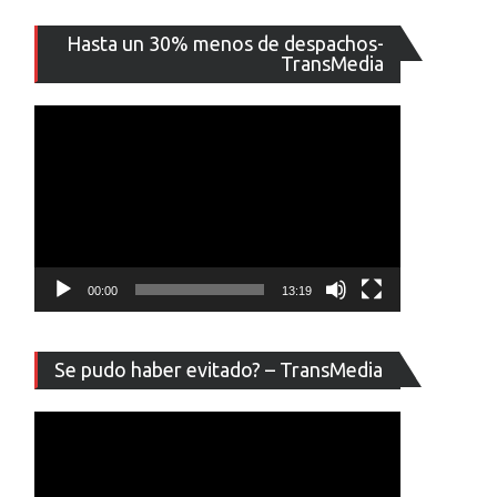
Reproducto
Hasta un 30% menos de despachos-
de
TransMedia
vídeo
00:00
13:19
Reproducto
Se pudo haber evitado? – TransMedia
de
vídeo