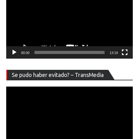
00:00
13:19
Re
Se pudo haber evitado? – TransMedia
de
ví