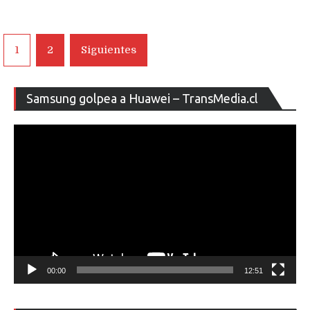
Navegación
1
2
Siguientes
de
entradas
Re
Samsung golpea a Huawei – TransMedia.cl
de
ví
00:00
12:51