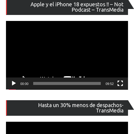
Re
Apple y el iPhone 18 expuestos !! – Not
de
Podcast – TransMedia
ví
00:00
09:52
Re
Hasta un 30% menos de despachos-
de
TransMedia
ví