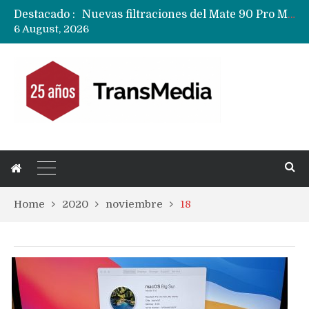
Nuevas filtraciones del Mate 90 Pro Max apuntan a potenciar las cámaras y pantalla OLED doble capa
Destacado :
Google acaba definitivamente el truco para pagar con NFC en celulares Xiaomi, Oppo, Vivo y Huawei con ROM china
6 August, 2026
Apple dice que más ex empleados se llevaron datos confidenciales a OpenAI
Home
2020
noviembre
18