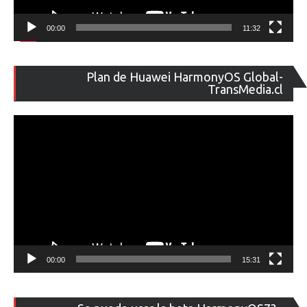
00:00
11:32
Re
Plan de Huawei HarmonyOS Global-
de
TransMedia.cl
ví
00:00
15:31
Re