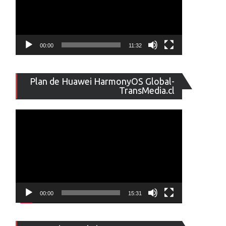
00:00
11:32
Reproducto
Plan de Huawei HarmonyOS Global-
de
TransMedia.cl
vídeo
00:00
15:31
Reproducto