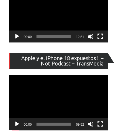
00:00
12:51
Reproducto
Apple y el iPhone 18 expuestos !! –
de
Not Podcast – TransMedia
vídeo
00:00
09:52