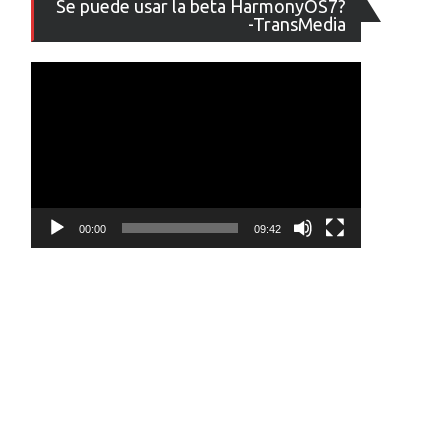
Se puede usar la beta HarmonyOS7?
de
-TransMedia
vídeo
00:00
09:42