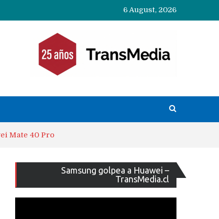
6 August, 2026
wei Mate 40 Pro
Reproducto
Samsung golpea a Huawei –
de
TransMedia.cl
vídeo