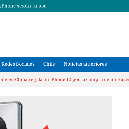
 iPhone según tu uso
CXMT le dice NO a la venta de sus memorias a Apple y dará prioridad a Huawei y Xiaomi
Redes Sociales
Chile
Noticias anteriores
ine en China regala un iPhone 12 por la compra de un Hua