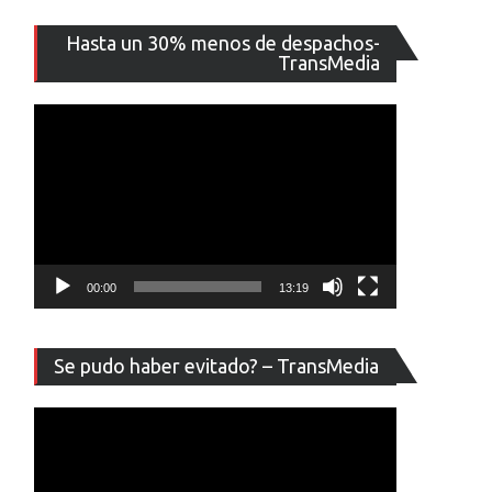
Reproducto
Hasta un 30% menos de despachos-
de
TransMedia
vídeo
00:00
13:19
Reproducto
Se pudo haber evitado? – TransMedia
de
vídeo