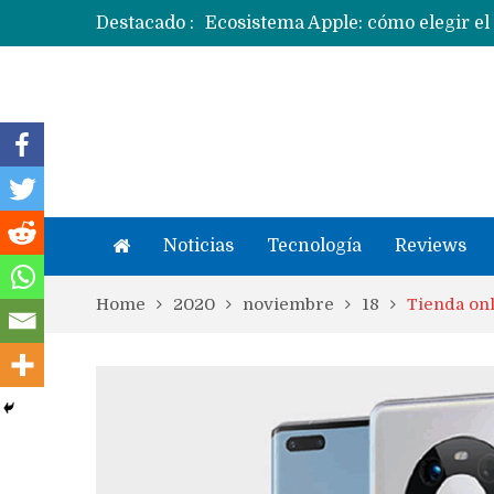
Destacado :
Ecosistema Apple: cómo elegir el
Noticias
Tecnología
Reviews
Home
2020
noviembre
18
Tienda onl