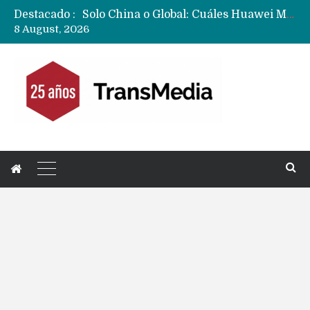
Destacado :
Data Centers de Huawei en Chile, México, Brasil,Perú y Argentina podrían verse afectados por arremetida de EE.UU
8 August, 2026
Fabricantes suben precios de teléfonos y ganan más dinero en un mercado donde Xiaomi alerta por no mejorar ventas