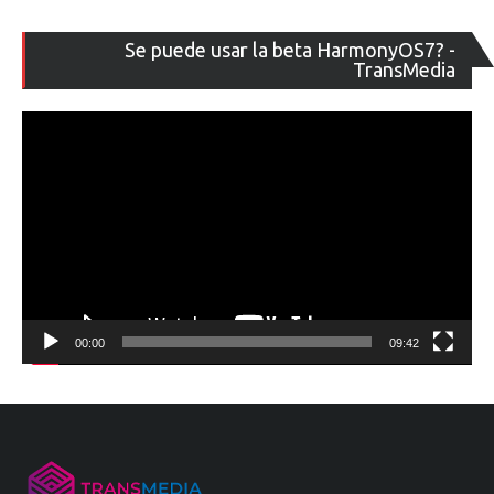
Re
Se puede usar la beta HarmonyOS7? -
de
TransMedia
ví
00:00
09:42