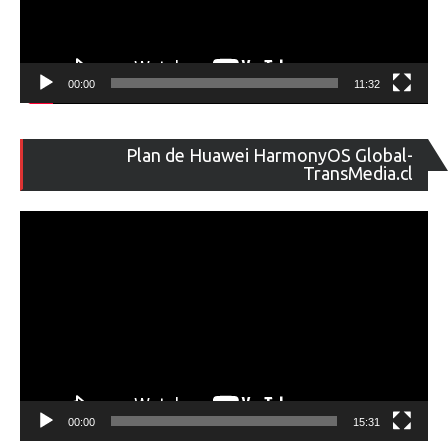
00:00
11:32
Re
Plan de Huawei HarmonyOS Global-
de
TransMedia.cl
ví
00:00
15:31