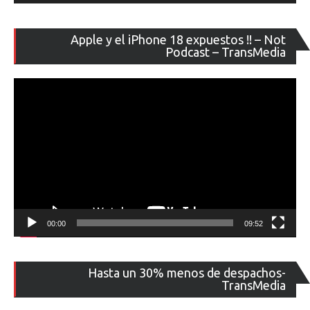
Re
Apple y el iPhone 18 expuestos !! – Not
de
Podcast – TransMedia
ví
00:00
09:52
Re
Hasta un 30% menos de despachos-
de
TransMedia
ví