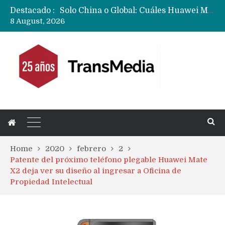
Destacado :
Data Centers de Huawei en Chile, México, Brasil,Perú y Argentina podrían verse afectados por arremetida de EE.UU
8 August, 2026
Fabricantes suben precios de teléfonos y ganan más dinero en un mercado donde Xiaomi alerta por no mejorar ventas
Home
2020
febrero
2
Patente del próximo teléfono plegable Huawei Mate
X2 deja ver su diseño al ingresar a Oficina de
Propiedad Intelectual