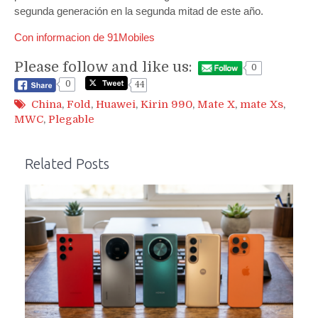
segunda generación en la segunda mitad de este año.
Con informacion de 91Mobiles
Please follow and like us:
0
0
44
China
,
Fold
,
Huawei
,
Kirin 990
,
Mate X
,
mate Xs
,
MWC
,
Plegable
Related Posts