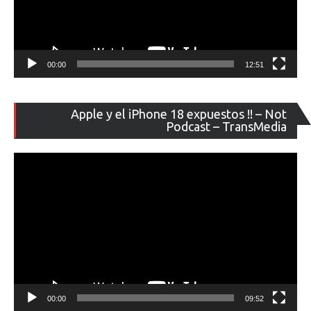
00:00
12:51
Re
Apple y el iPhone 18 expuestos !! – Not
de
Podcast – TransMedia
ví
00:00
09:52