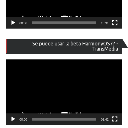
00:00
15:31
Re
Se puede usar la beta HarmonyOS7? -
de
TransMedia
ví
00:00
09:42