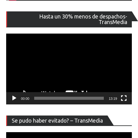
Re
Hasta un 30% menos de despachos-
de
TransMedia
ví
00:00
13:19
Re
Se pudo haber evitado? – TransMedia
de
ví