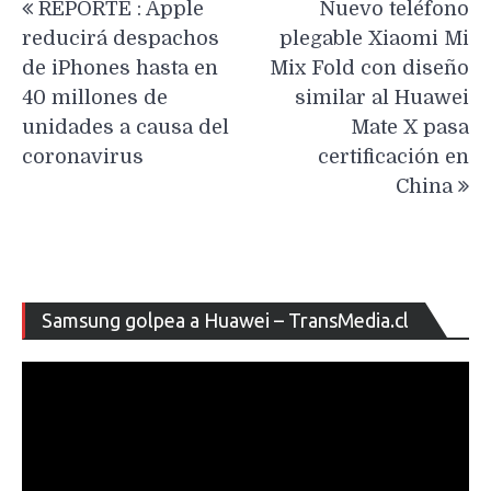
REPORTE : Apple
Nuevo teléfono
de
reducirá despachos
plegable Xiaomi Mi
entradas
de iPhones hasta en
Mix Fold con diseño
40 millones de
similar al Huawei
unidades a causa del
Mate X pasa
coronavirus
certificación en
China
Re
Samsung golpea a Huawei – TransMedia.cl
de
ví