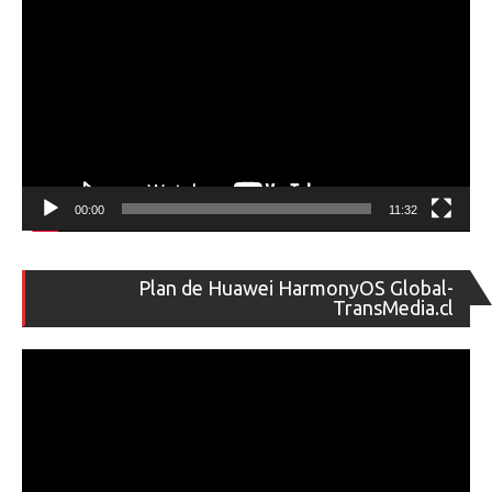
00:00
11:32
Re
Plan de Huawei HarmonyOS Global-
de
TransMedia.cl
ví