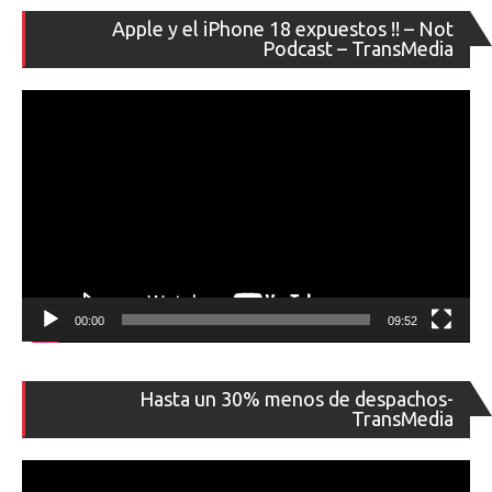
Re
Apple y el iPhone 18 expuestos !! – Not
de
Podcast – TransMedia
ví
00:00
09:52
Re
Hasta un 30% menos de despachos-
de
TransMedia
ví