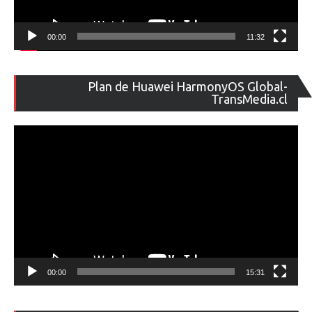
00:00
11:32
Re
Plan de Huawei HarmonyOS Global-
de
TransMedia.cl
ví
00:00
15:31