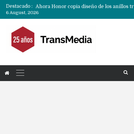
Destacado :
6 August, 2026
Ecosistema Apple: cómo elegir el iPhone 