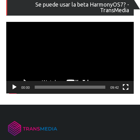
Re
Se puede usar la beta HarmonyOS7? -
de
TransMedia
ví
00:00
09:42