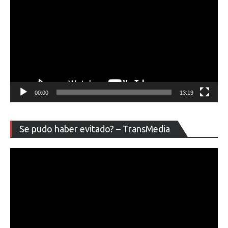
00:00
13:19
Re
Se pudo haber evitado? – TransMedia
de
ví