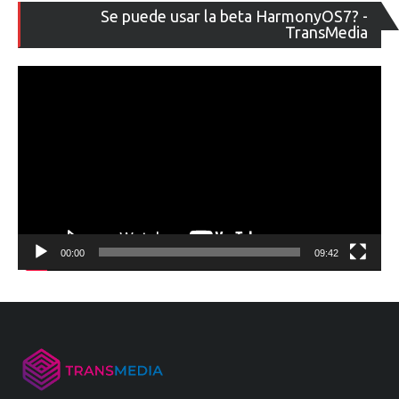
Re
Se puede usar la beta HarmonyOS7? -
de
TransMedia
ví
00:00
09:42