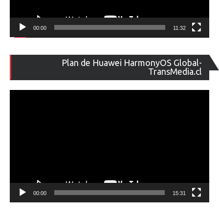
00:00
11:32
Re
Plan de Huawei HarmonyOS Global-
de
TransMedia.cl
ví
00:00
15:31