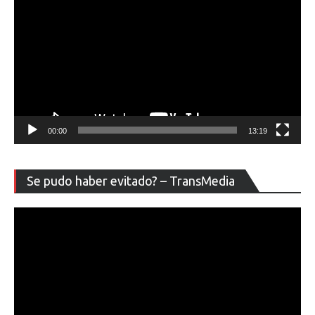
00:00
13:19
Re
Se pudo haber evitado? – TransMedia
de
ví