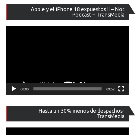
Re
Apple y el iPhone 18 expuestos !! – Not
de
Podcast – TransMedia
ví
00:00
09:52
Re
Hasta un 30% menos de despachos-
de
TransMedia
ví