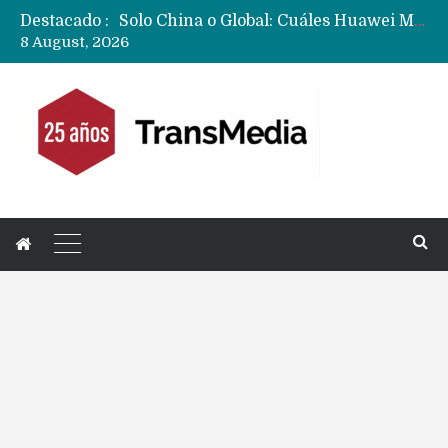
Destacado :
Data Centers de Huawei en Chile, México, Brasil,Perú y Argentina podrían verse afectados por arremetida de EE.UU
8 August, 2026
Fabricantes suben precios de teléfonos y ganan más dinero en un mercado donde Xiaomi alerta por no mejorar ventas