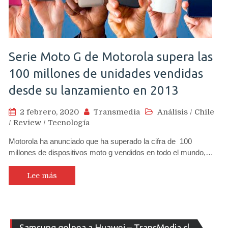
Serie Moto G de Motorola supera las
100 millones de unidades vendidas
desde su lanzamiento en 2013
2 febrero, 2020
Transmedia
Análisis
/
Chile
/
Review
/
Tecnología
Motorola ha anunciado que ha superado la cifra de 100
millones de dispositivos moto g vendidos en todo el mundo,…
Lee más
Re
Samsung golpea a Huawei – TransMedia.cl