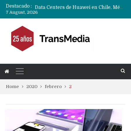
Destacado :
Data Centers de Huawei en Chile, México, Brasil,Perú y Argentina podrían verse afectados por arremetida de EE.UU
7 August, 2026
Fabricantes suben precios de teléfonos y ganan más dinero en un mercado donde Xiaomi alerta por no mejorar ventas
Home
2020
febrero
2