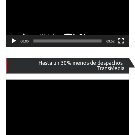
00:00
09:52
Re
Hasta un 30% menos de despachos-
de
TransMedia
ví