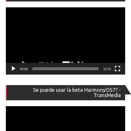
ví
00:00
15:31
Re
Se puede usar la beta HarmonyOS7? -
de
TransMedia
ví