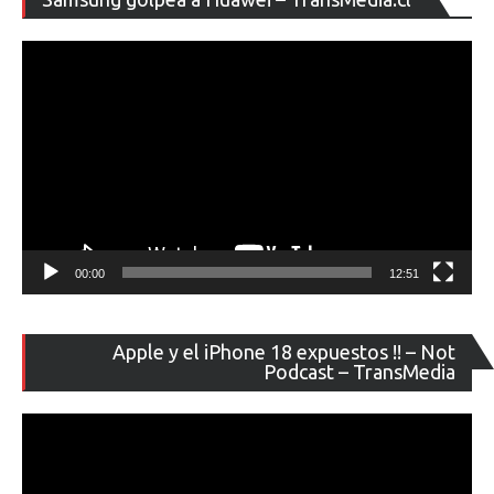
de
ví
00:00
12:51
Re
Apple y el iPhone 18 expuestos !! – Not
de
Podcast – TransMedia
ví