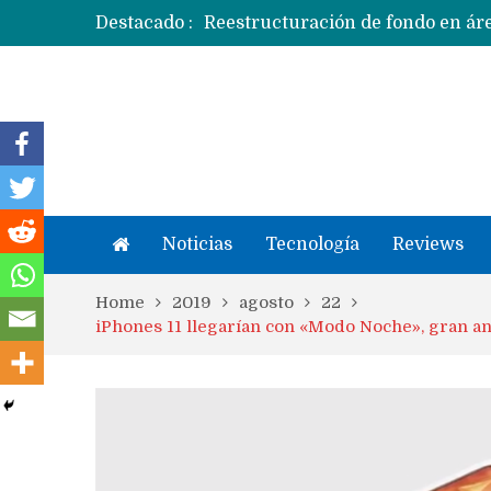
Destacado :
Apple dice que más ex empleados 
Noticias
Tecnología
Reviews
Home
2019
agosto
22
iPhones 11 llegarían con «Modo Noche», gran an