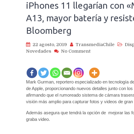
iPhones 11 llegarían con 
A13, mayor batería y resis
Bloomberg
22 agosto, 2019
TransmediaChile
Disp
on
Novedades
No Comment
iPhones
11
llegarían
con
Mark Gurman, reportero especializado en tecnología d
«Modo
Noche»,
de Apple, proporcionando nuevos detalles junto con lo
gran
afirmando que el rumoreado sistema de cámara trasera 
angular,
visión más amplio para capturar fotos y videos de gran 
chip
Además asegura que tendrá la opción de mejorar las fo
A13,
graba video.
mayor
batería
y