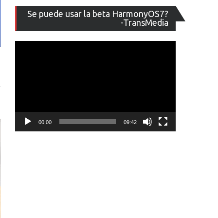
Reproducto
Se puede usar la beta HarmonyOS7?
de
-TransMedia
vídeo
00:00
09:42