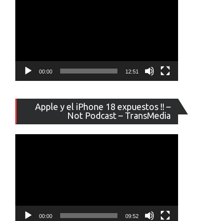
00:00
12:51
Reproducto
Apple y el iPhone 18 expuestos !! –
de
Not Podcast – TransMedia
vídeo
00:00
09:52