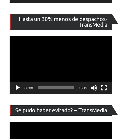
Reproducto
Hasta un 30% menos de despachos-
de
TransMedia
vídeo
00:00
13:19
Reproducto
Se pudo haber evitado? – TransMedia
de
vídeo