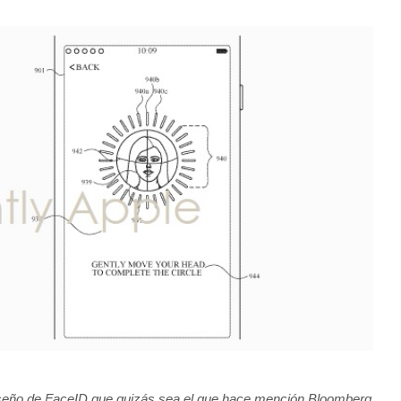
iseño de FaceID que quizás sea el que hace mención Bloomberg