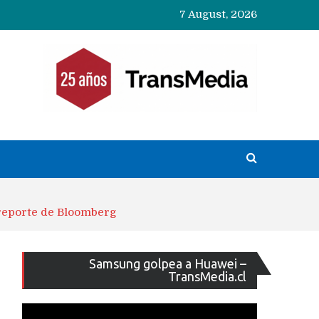
7 August, 2026
n reporte de Bloomberg
Reproducto
Samsung golpea a Huawei –
de
TransMedia.cl
vídeo