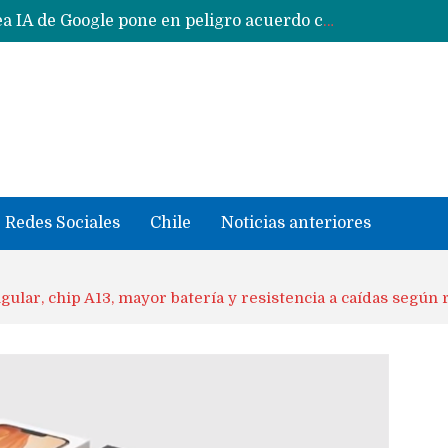
CXMT le dice NO a la venta de sus memorias a Apple y dará prioridad a Huawei y Xiaomi
Sailfish OS la «joya» de sistema operativo que Europa planea financiar para competir contra Android, iOS y HarmonyOS
se llevaron datos confidenciales a OpenAI
Solo China o Global: Cuáles Huawei MateBook, MatePad y Nova llegarán a Europa y LATAM?
Data Centers de Huawei en Chile, México, Brasil,Perú y Argentina podrían verse afectados por arremetida de EE.UU
Fabricantes suben precios de teléfonos y ganan más dinero en un mercado donde Xiaomi alerta por no mejorar ventas
Redes Sociales
Chile
Noticias anteriores
gular, chip A13, mayor batería y resistencia a caídas segú