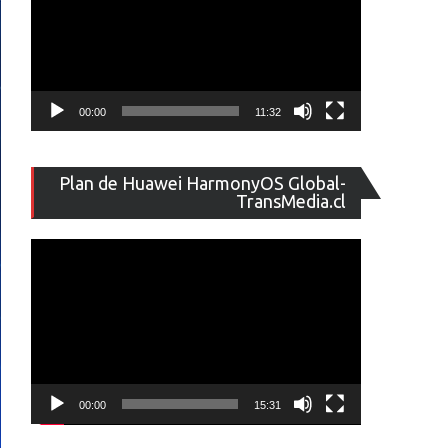
00:00
11:32
Reproducto
Plan de Huawei HarmonyOS Global-
de
TransMedia.cl
vídeo
00:00
15:31