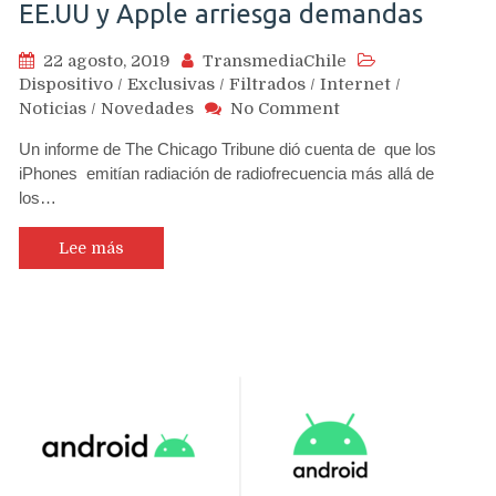
EE.UU y Apple arriesga demandas
22 agosto, 2019
TransmediaChile
Dispositivo
/
Exclusivas
/
Filtrados
/
Internet
/
on
Noticias
/
Novedades
No Comment
iPhone
Un informe de The Chicago Tribune dió cuenta de que los
7
iPhones emitían radiación de radiofrecuencia más allá de
excede
los…
límite
de
radiación
Lee más
según
investigación
realizada
en
EE.UU
y
Apple
arriesga
demandas