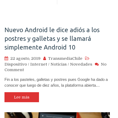
Nuevo Android le dice adiós a los
postres y galletas y se llamará
simplemente Android 10
22 agosto, 2019
TransmediaChile
Dispositivo
/
Internet
/
Noticias
/
Novedades
No
on
Comment
Nuevo
Fin a los pasteles, galletas y postres pues Google ha dado a
Android
conocer que luego de diez años, la plataforma abierta…
le
dice
adiós
Lee más
a
los
postres