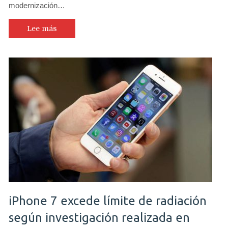
modernización…
impuesto
de
19%
Lee más
a
Spotify,
Netflix,
Google
Play,
AliExpress
y
otros
servicios
digitales
iPhone 7 excede límite de radiación
según investigación realizada en