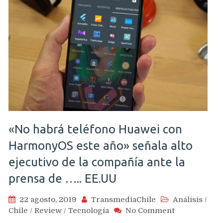
y
galletas
y
se
llamará
simplemente
Android
10
«No habrá teléfono Huawei con
HarmonyOS este año» señala alto
ejecutivo de la compañía ante la
prensa de ….. EE.UU
22 agosto, 2019
TransmediaChile
Análisis
/
on
Chile
/
Review
/
Tecnología
No Comment
«No