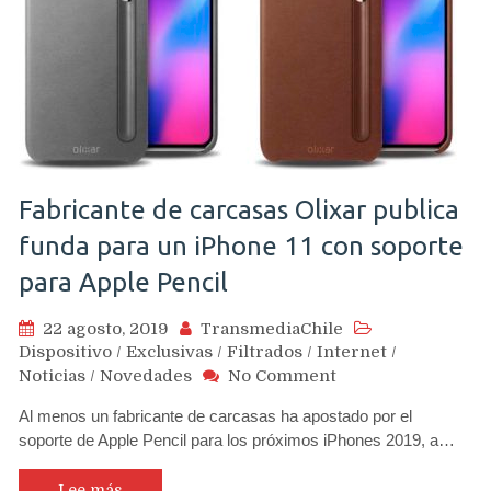
resistencia
a
caídas
según
reporte
de
Bloomberg
Fabricante de carcasas Olixar publica
funda para un iPhone 11 con soporte
para Apple Pencil
22 agosto, 2019
TransmediaChile
Dispositivo
/
Exclusivas
/
Filtrados
/
Internet
/
on
Noticias
/
Novedades
No Comment
Fabricante
Al menos un fabricante de carcasas ha apostado por el
de
soporte de Apple Pencil para los próximos iPhones 2019, a…
carcasas
Olixar
publica
Lee más