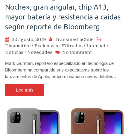
Noche», gran angular, chip A13,
mayor batería y resistencia a caídas
según reporte de Bloomberg
22 agosto, 2019
TransmediaChile
Dispositivo
/
Exclusivas
/
Filtrados
/
Internet
/
on
Noticias
/
Novedades
No Comment
iPhones
Mark Gurman, reportero especializado en tecnología de
11
Bloomberg ha compartido sus expectativas sobre los
llegarían
lanzamientos de Apple, proporcionando nuevos detalles…
con
«Modo
Noche»,
Lee más
gran
angular,
chip
A13,
mayor
batería
y