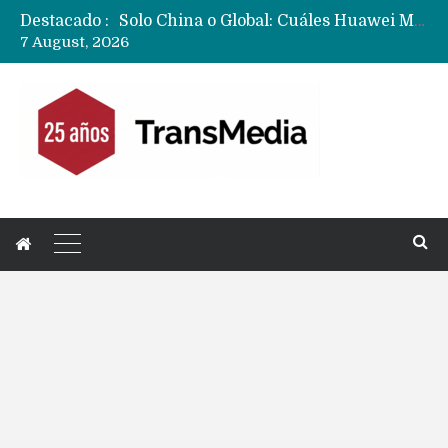
Destacado :
Data Centers de Huawei en Chile, México, Brasil,Perú y Argentina podrían verse afectados por arremetida de EE.UU
7 August, 2026
Fabricantes suben precios de teléfonos y ganan más dinero en un mercado donde Xiaomi alerta por no mejorar ventas