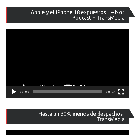
Re
Apple y el iPhone 18 expuestos !! – Not
de
Podcast – TransMedia
ví
00:00
09:52
Re
Hasta un 30% menos de despachos-
de
TransMedia
ví