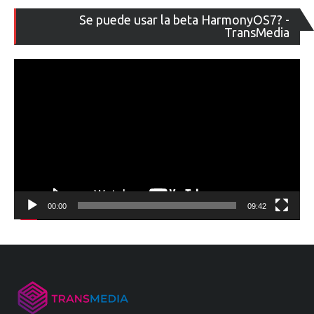
Re
Se puede usar la beta HarmonyOS7? -
de
TransMedia
ví
00:00
09:42