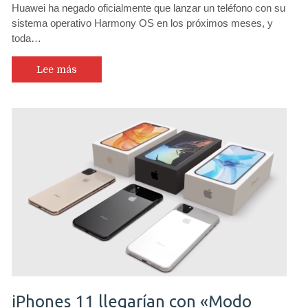
Huawei ha negado oficialmente que lanzar un teléfono con su
habrá
sistema operativo Harmony OS en los próximos meses, y
teléfono
toda…
Huawei
con
HarmonyOS
Lee más
este
año»
señala
alto
ejecutivo
de
la
compañía
ante
la
prensa
de
…..
EE.UU
iPhones 11 llegarían con «Modo