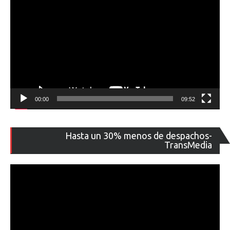
00:00
09:52
Re
Hasta un 30% menos de despachos-
de
TransMedia
ví