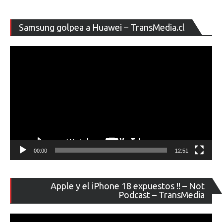
Re
Samsung golpea a Huawei – TransMedia.cl
de
ví
00:00
12:51
Re
Apple y el iPhone 18 expuestos !! – Not
de
Podcast – TransMedia
ví