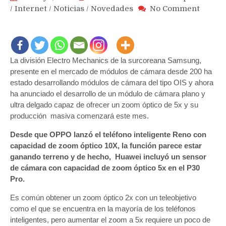
on
/
Internet
/
Noticias
/
Novedades
No Comment
Samsu
anunci
su
prime
La división Electro Mechanics de la surcoreana Samsung,
lente
con
presente en el mercado de módulos de cámara desde 200 ha
zoom
estado desarrollando módulos de cámara del tipo OIS y ahora
óptico
ha anunciado el desarrollo de un módulo de cámara plano y
de
ultra delgado capaz de ofrecer un zoom óptico de 5x y su
5X
producción masiva comenzará este mes.
para
Desde que OPPO lanzó el teléfono inteligente Reno con
teléfo
y
capacidad de zoom óptico 10X, la función parece estar
compet
ganando terreno y de hecho, Huawei incluyó un sensor
contra
de cámara con capacidad de zoom óptico 5x en el P30
Huawe
Pro.
y
Es común obtener un zoom óptico 2x con un teleobjetivo
Oppo
como el que se encuentra en la mayoría de los teléfonos
inteligentes, pero aumentar el zoom a 5x requiere un poco de