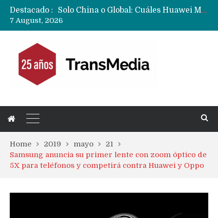
Destacado :
Data Centers de Huawei en Chile, México, Brasil,Perú y Argentina podrían verse afectados por arremetida de EE.UU
7 August, 2026
Fabricantes suben precios de teléfonos y ganan más dinero en un mercado donde Xiaomi alerta por no mejorar ventas
Home
2019
mayo
21
Samsung anuncia su primer lente con zoom óptico de
5X para teléfonos y competirá contra Huawei y Oppo