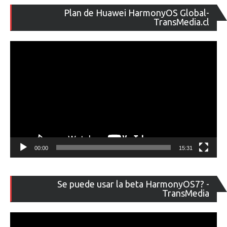
Re
Plan de Huawei HarmonyOS Global-
de
TransMedia.cl
ví
00:00
15:31
Re
Se puede usar la beta HarmonyOS7? -
de
TransMedia
ví