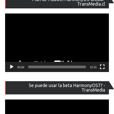
de
TransMedia.cl
ví
00:00
15:31
Re
Se puede usar la beta HarmonyOS7? -
de
TransMedia
ví