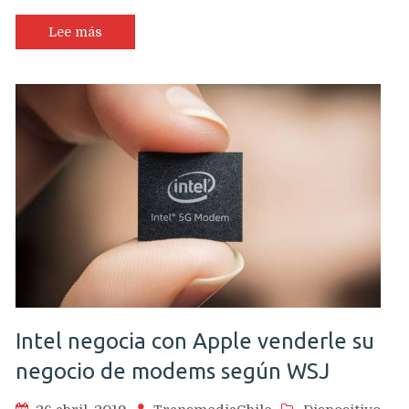
televisor
adecuado
Lee más
para
disfrutar
los
partidos
de
la
Copa
America
Intel negocia con Apple venderle su
negocio de modems según WSJ