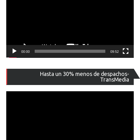
00:00
09:52
Re
Hasta un 30% menos de despachos-
de
TransMedia
ví