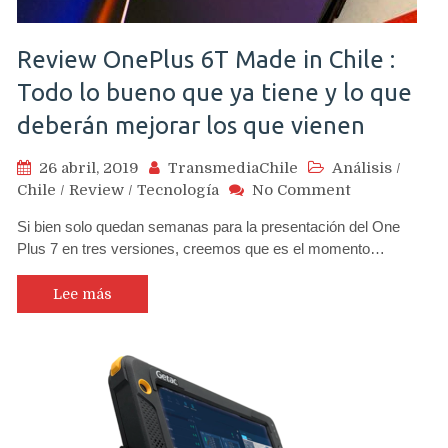
Review OnePlus 6T Made in Chile :
Todo lo bueno que ya tiene y lo que
deberán mejorar los que vienen
26 abril, 2019
TransmediaChile
Análisis
/
on
Chile
/
Review
/
Tecnología
No Comment
Review
Si bien solo quedan semanas para la presentación del One
OnePlus
Plus 7 en tres versiones, creemos que es el momento…
6T
Made
in
Lee más
Chile
:
Todo
lo
bueno
que
ya