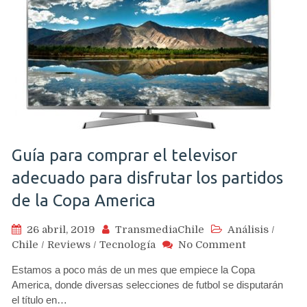
Guía para comprar el televisor
adecuado para disfrutar los partidos
de la Copa America
26 abril, 2019
TransmediaChile
Análisis
/
on
Chile
/
Reviews
/
Tecnología
No Comment
Guía
Estamos a poco más de un mes que empiece la Copa
para
America, donde diversas selecciones de futbol se disputarán
comprar
el título en…
el