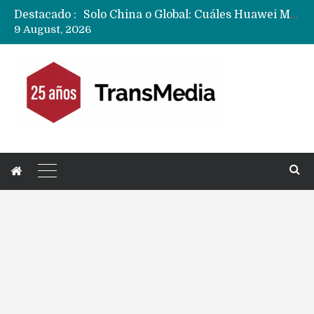
Destacado :
Data Centers de Huawei en Chile, México, Brasil,Perú y Argentina podrían verse afectados por arremetida de EE.UU
9 August, 2026
Fabricantes suben precios de teléfonos y ganan más dinero en un mercado donde Xiaomi alerta por no mejorar ventas