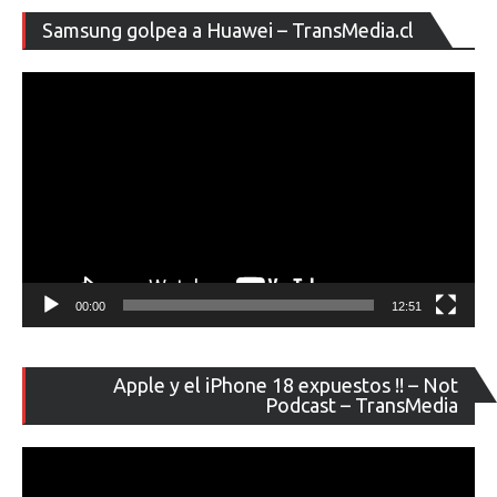
Pop-
entradas
Re
Up
Samsung golpea a Huawei – TransMedia.cl
de
y
ví
Kirin
710
00:00
12:51
Re
Apple y el iPhone 18 expuestos !! – Not
de
Podcast – TransMedia
ví