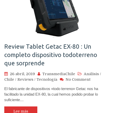
tiene
y
lo
que
deberán
mejorar
los
que
Review Tablet Getac EX-80 : Un
vienen
completo dispositivo todoterreno
que sorprende
26 abril, 2019
TransmediaChile
Análisis
/
on
Chile
/
Reviews
/
Tecnología
No Comment
Review
El fabricante de dispositivos «todo terreno» Getac nos ha
Tablet
facilitado la unidad EX-80, la cual hemos podido probar lo
Getac
suficiente…
EX-
80
:
Lee más