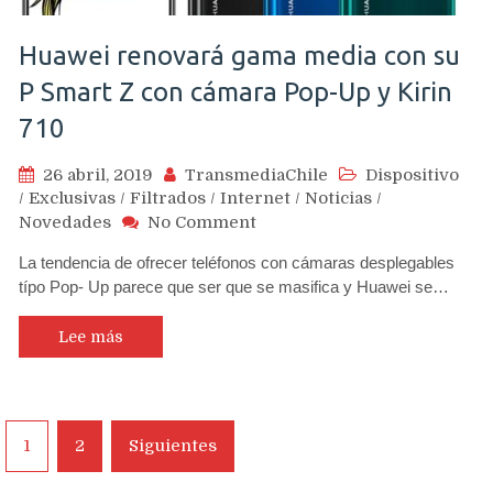
Huawei renovará gama media con su
P Smart Z con cámara Pop-Up y Kirin
710
26 abril, 2019
TransmediaChile
Dispositivo
/
Exclusivas
/
Filtrados
/
Internet
/
Noticias
/
on
Novedades
No Comment
Huawei
La tendencia de ofrecer teléfonos con cámaras desplegables
renovará
típo Pop- Up parece que ser que se masifica y Huawei se…
gama
media
con
Lee más
su
P
Smart
Z
Navegación
1
2
Siguientes
con
de
cámara