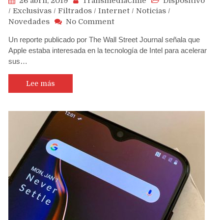
26 abril, 2019
TransmediaChile
Dispositivo
/
Exclusivas
/
Filtrados
/
Internet
/
Noticias
/
on
Novedades
No Comment
Intel
Un reporte publicado por The Wall Street Journal señala que
negocia
Apple estaba interesada en la tecnología de Intel para acelerar
con
sus…
Apple
venderle
su
Lee más
negocio
de
modems
según
WSJ