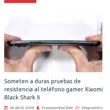
Un
completo
dispositivo
todoterren
que
sorprende
Someten a duras pruebas de
resistencia al teléfono gamer Xiaomi
Black Shark II
26 abril, 2019
TransmediaChile
Dispositivo