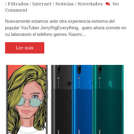
/
Filtrados
/
Internet
/
Noticias
/
Novedades
No
on
Comment
Someten
Nuevamente estamos ante otra experiencia extrema del
a
popular YouTuber JerryRigEverything, quien ahora somete en
duras
su laboratorio el teléfono games Xiaomi…
pruebas
de
resistencia
Lee más
al
teléfono
gamer
Xiaomi
Black
Shark
II