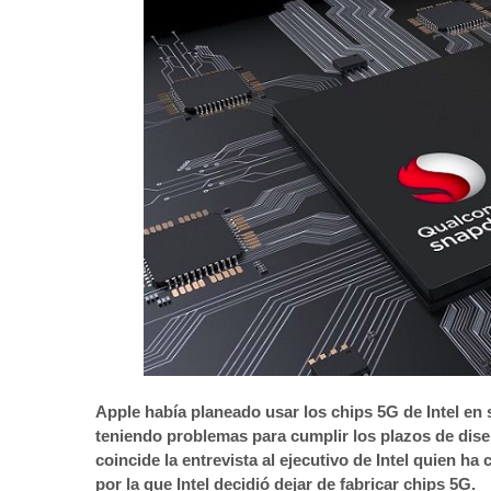
Apple había planeado usar los chips 5G de Intel en
teniendo problemas para cumplir los plazos de diseñ
coincide la entrevista al ejecutivo de Intel quien 
por la que Intel decidió dejar de fabricar chips 5G.