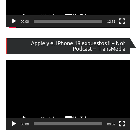
00:00
12:51
Re
Apple y el iPhone 18 expuestos !! – Not
de
Podcast – TransMedia
ví
00:00
09:52