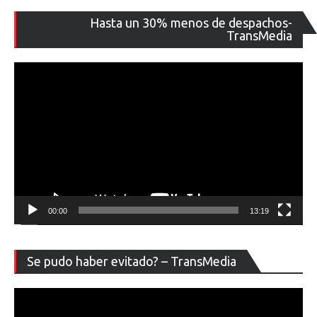
Re
Hasta un 30% menos de despachos-
de
TransMedia
ví
00:00
13:19
Re
Se pudo haber evitado? – TransMedia
de
ví