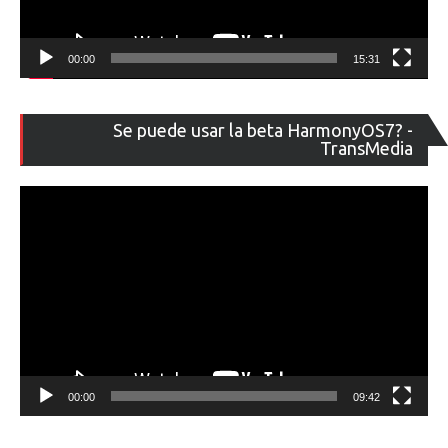
00:00
15:31
Re
Se puede usar la beta HarmonyOS7? -
de
TransMedia
ví
00:00
09:42