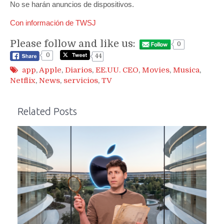
No se harán anuncios de dispositivos.
Con información de TWSJ
Please follow and like us:
0
0
44
app
,
Apple
,
Diarios
,
EE.UU. CEO
,
Movies
,
Musica
,
Netflix
,
News
,
servicios
,
TV
Related Posts