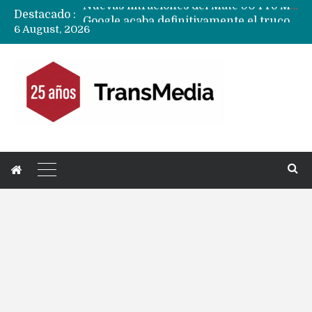
Destacado :
Google acaba definitivamente el truco para pagar con NFC en celulares Xiaomi, Oppo, Vivo y Huawei con ROM china
6 August, 2026
Apple dice que más ex empleados se llevaron datos confidenciales a OpenAI