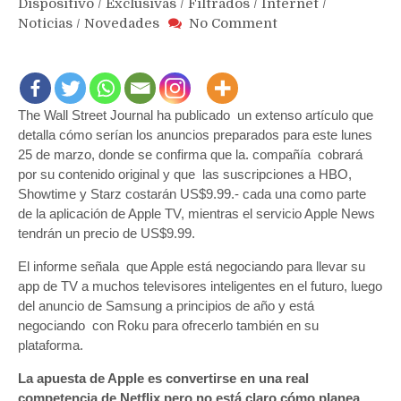
Dispositivo
/
Exclusivas
/
Filtrados
/
Internet
/
on
Noticias
/
Novedades
No Comment
El
«Netflix»
de
Apple
The Wall Street Journal ha publicado un extenso artículo que
y
News
detalla cómo serían los anuncios preparados para este lunes
costarán
25 de marzo, donde se confirma que la. compañía cobrará
US$9.99.-
por su contenido original y que las suscripciones a HBO,
y
Showtime y Starz costarán US$9.99.- cada una como parte
no
de la aplicación de Apple TV, mientras el servicio Apple News
serán
tendrán un precio de US$9.99.
gratis
para
El informe señala que Apple está negociando para llevar su
usuarios
app de TV a muchos televisores inteligentes en el futuro, luego
de
del anuncio de Samsung a principios de año y está
iPhone
negociando con Roku para ofrecerlo también en su
o
plataforma.
Mac
La apuesta de Apple es convertirse en una real
competencia de Netflix pero no está claro cómo planea