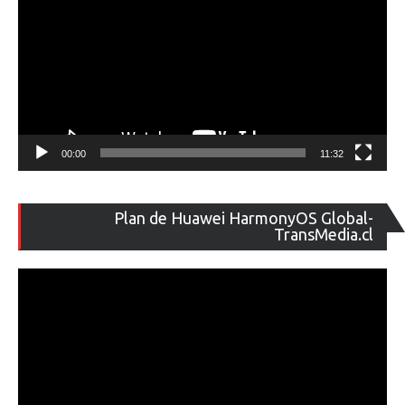
00:00
11:32
Re
Plan de Huawei HarmonyOS Global-
de
TransMedia.cl
ví