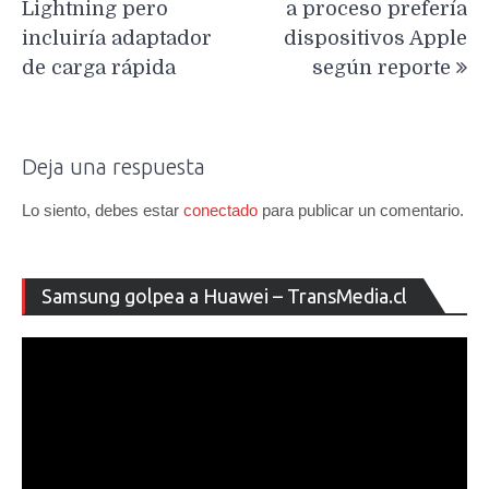
entradas
Lightning pero
a proceso prefería
incluiría adaptador
dispositivos Apple
de carga rápida
según reporte
Deja una respuesta
Lo siento, debes estar
conectado
para publicar un comentario.
Re
Samsung golpea a Huawei – TransMedia.cl
de
ví