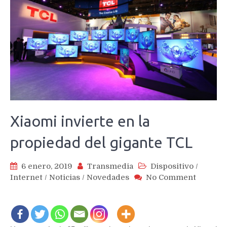
Xiaomi invierte en la
propiedad del gigante TCL
6 enero, 2019
Transmedia
Dispositivo
/
on
Internet
/
Noticias
/
Novedades
No Comment
Xiaomi
invierte
en
la