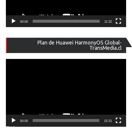
00:00
11:32
Re
Plan de Huawei HarmonyOS Global-
de
TransMedia.cl
ví
00:00
15:31