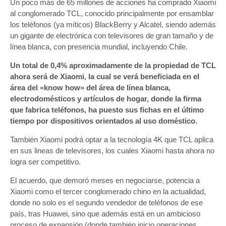
Un poco más de 65 millones de acciones ha comprado Xiaomi
propied
del
al conglomerado TCL, conocido principalmente por ensamblar
gigante
los teléfonos (ya míticos) BlackBerry y Alcatel, siendo además
TCL
un gigante de electrónica con televisores de gran tamaño y de
línea blanca, con presencia mundial, incluyendo Chile.
Un total de 0,4% aproximadamente de la propiedad de TCL
ahora será de Xiaomi, la cual se verá beneficiada en el
área del «know how» del área de línea blanca,
electrodomésticos y artículos de hogar, donde la firma
que fabrica teléfonos, ha puesto sus fichas en el último
tiempo por dispositivos orientados al uso doméstico.
También Xiaomi podrá optar a la tecnología 4K que TCL aplica
en sus lineas de televisores, los cuales Xiaomi hasta ahora no
logra ser competitivo.
El acuerdo, que demoró meses en negociarse, potencia a
Xiaomi como el tercer conglomerado chino en la actualidad,
donde no solo es el segundo vendedor de teléfonos de ese
país, tras Huawei, sino que además está en un ambicioso
proceso de expansión (donde también inicio operaciones