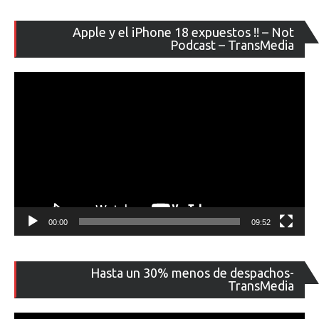
Re
Apple y el iPhone 18 expuestos !! – Not
de
Podcast – TransMedia
ví
00:00
09:52
Re
Hasta un 30% menos de despachos-
de
TransMedia
ví