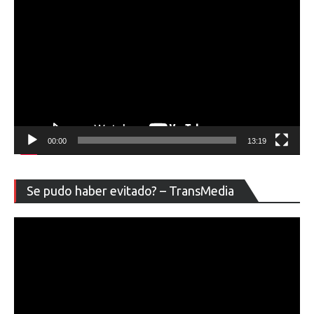
00:00
13:19
Re
Se pudo haber evitado? – TransMedia
de
ví