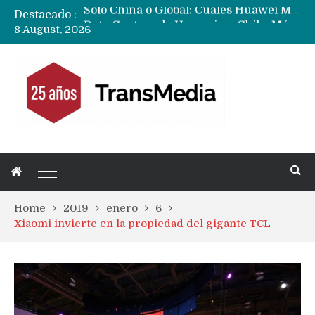
Destacado :
Data Centers de Huawei en Chile, México, Brasil,Perú y Argentina podrían verse afectados por arremetida de EE.UU
8 August, 2026
Fabricantes suben precios de teléfonos y ganan más dinero en un mercado donde Xiaomi alerta por no mejorar ventas
Home
2019
enero
6
Xiaomi invierte en la propiedad del gigante TCL