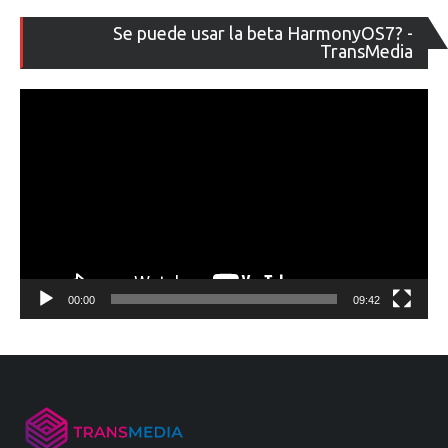
Re
Se puede usar la beta HarmonyOS7? -
de
TransMedia
ví
00:00
09:42