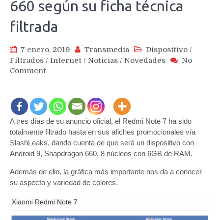
660 según su ficha técnica
filtrada
7 enero, 2019
Transmedia
Dispositivo
/
Filtrados
/
Internet
/
Noticias
/
Novedades
No
on
Comment
Xiaomi
Redmi
Note
7
A tres días de su anuncio oficial, el Redmi Note 7 ha sido
filtrado
totalmente filtrado hasta en sus afiches promocionales vía
en
colores
SlashLeaks, dando cuenta de que será un dispositivo con
y
Android 9, Snapdragon 660, 8 núcleos con 6GB de RAM.
con
Además de ello, la gráfica más importante nos da a conocer
Snapdragon
su aspecto y variedad de colores.
660
según
su
ficha