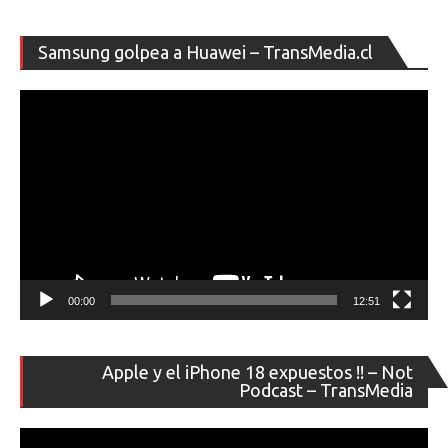
Re
Samsung golpea a Huawei – TransMedia.cl
de
ví
00:00
12:51
Re
Apple y el iPhone 18 expuestos !! – Not
de
Podcast – TransMedia
ví