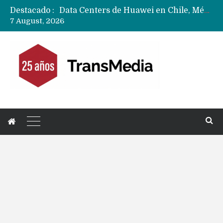
Destacado :
Data Centers de Huawei en Chile, México, Brasil,Perú y Argentina podrían verse afectados por arremetida de EE.UU
7 August, 2026
Fabricantes suben precios de teléfonos y ganan más dinero en un mercado donde Xiaomi alerta por no mejorar ventas