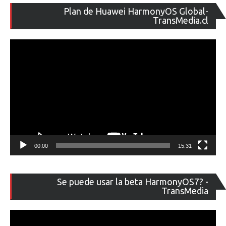
Re
Plan de Huawei HarmonyOS Global-
de
TransMedia.cl
ví
00:00
15:31
Re
Se puede usar la beta HarmonyOS7? -
de
TransMedia
ví