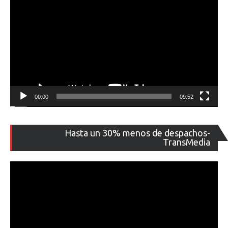
00:00
09:52
Re
Hasta un 30% menos de despachos-
de
TransMedia
ví